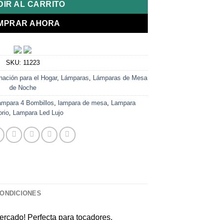
IR AL CARRITO
MPRAR AHORA
SKU:
11223
nación para el Hogar
,
Lámparas
,
Lámparas de Mesa
de Noche
ampara 4 Bombillos
,
lampara de mesa
,
Lampara
orio
,
Lampara Led Lujo
CONDICIONES
mercado! Perfecta para tocadores,