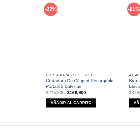
-22%
-61%
Añadir
a la
lista de
deseos
CORTADORAS DE CÉSPED
A CA
Cortadora De Césped Recargable
Barri
Portátil 2 Baterías
Eléct
El
El
$
215,900
$
168,900
$
379
precio
precio
original
actual
AÑADIR AL CARRITO
AÑ
era:
es:
$215,900.
$168,900.