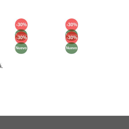
Mét
-30%
-30%
Añadir
Añadir
a la
a la
Nuevo
Nuevo
-30%
-30%
lista de
lista de
Añadir
Añadir
deseos
deseos
a la
a la
Nuevo
Nuevo
lista de
lista de
deseos
deseos
á,