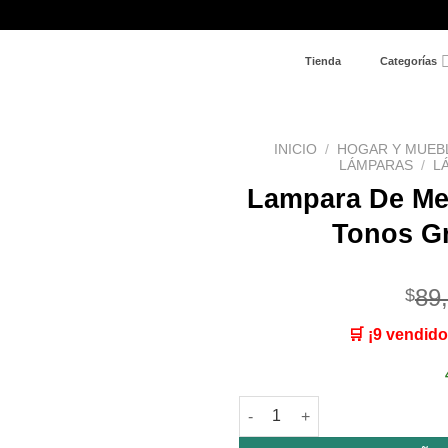
Tienda
Categorías
INICIO
/
HOGAR Y MUEB
LÁMPARAS
/
L
Lampara De Me
Añadir
a la
Tonos G
lista de
deseos
89
$
🛒 ¡9 vendido
Lampara De Mesa Led Lujo To