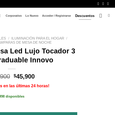
Descuentos
Corporativo
Lo Nuevo
Acceder / Registrarse
LES
/
ILUMINACIÓN PARA EL HOGAR
/
ÁMPARAS DE MESA DE NOCHE
sa Led Lujo Tocador 3
raduable Innovo
El
El
,900
45,900
$
precio
precio
s en las últimas 24 horas!
original
actual
era:
es:
498 disponibles
$89,900.
$45,900.
cador 3 Tonos Graduable Innovo cantidad