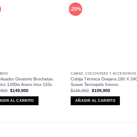
-25%
Añadir
Aña
a la
a l
lista de
lista
deseos
des
RBÓN
CAMAS, COLCHONES Y ACCESORIOS
l Asador Giratorio Brochetas
Cobija Térmica Ovejera 180 X 2
rico 1200w Acero Inox 110v
Suave Terciopelo Innovo
El
El
El
El
,900
$
149,900
$
145,900
$
109,900
precio
precio
precio
precio
original
actual
original
actual
ADIR AL CARRITO
AÑADIR AL CARRITO
era:
es:
era:
es:
$379,900.
$149,900.
$145,900.
$109,900.