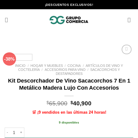
Saltar
¡DESCUENTOS EXCLUSIVOS!
al
contenido
-38%
Añadir
a la
INICIO
/
HOGAR Y MUEBLES
/
COCINA
/
ARTÍCULOS DE VINO Y
lista de
COCTELERÍA
/
ACCESORIOS PARA VINO
/
SACACORCHOS Y
deseos
DESTAPADORES
Kit Descorchador De Vino Sacacorchos 7 En 1
Metálico Madera Lujo Con Accesorios
El
El
$
65,900
$
40,900
precio
precio
🛒 ¡9 vendidos en las últimas 24 horas!
original
actual
era:
es:
9 disponibles
$65,900.
$40,900.
Kit Descorchador De Vino Sacacorchos 7 En 1 Metálico Madera Lujo Con Ac