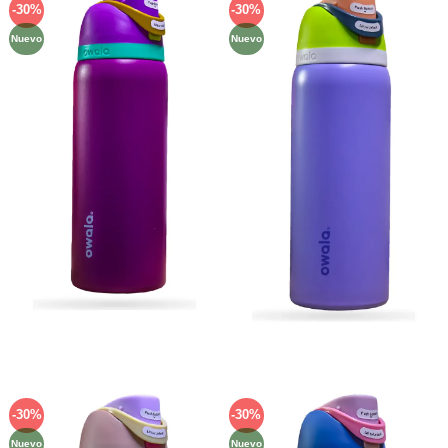
-30%
-30%
Añadir
Añadir
a la
a la
Nuevo
Nuevo
lista de
lista de
deseos
deseos
-30%
-30%
Añadir
Añadir
a la
a la
Nuevo
Nuevo
lista de
lista de