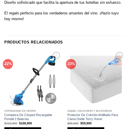
Diseño sofisticado que facilita la apertura de tus botellas sin esfuerzo.
El regalo perfecto para los verdaderos amantes del vino. ¡Hazlo tuyo
hoy mismo!
PRODUCTOS RELACIONADOS
Añadir
Añadir
-22%
-33%
a la
a la
lista de
lista de
deseos
deseos
CORTADORAS DE CÉSPED
CAMAS, COLCHONES Y ACCESORIOS
Cortadora De Césped Recargable
Protector De Colchón Antifluido Para
Portátil 2 Baterías
Cama Doble Terry Home
El
El
El
El
$
215,900
$
168,900
$
89,900
$
59,900
precio
precio
precio
precio
original
actual
original
actual