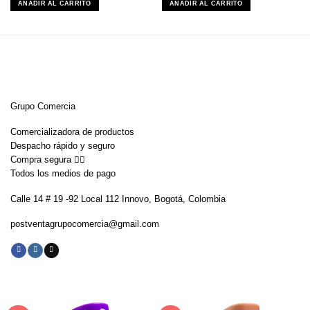
AÑADIR AL CARRITO
AÑADIR AL CARRITO
era:
es:
era:
es:
$215,900.
$168,900.
$89,900.
$59,900.
Grupo Comercia
Comercializadora de productos
Despacho rápido y seguro
Compra segura 👇🏼
Todos los medios de pago
Calle 14 # 19 -92 Local 112 Innovo, Bogotá, Colombia
postventagrupocomercia@gmail.com