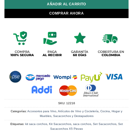
AÑADIR AL CARRITO
COMPRAR AHORA
SKU:
12216
Categorías:
Accesorios para Vino
,
Artículos de Vino y Coctelería
,
Cocina
,
Hogar y
Muebles
,
Sacacorchos y Destapadores
Etiquetas:
kit saca corchos
,
Kit Sacacorchos
,
saca corchos
,
Set Sacacorchos
,
Set
Sacacorchos X5 Piezas