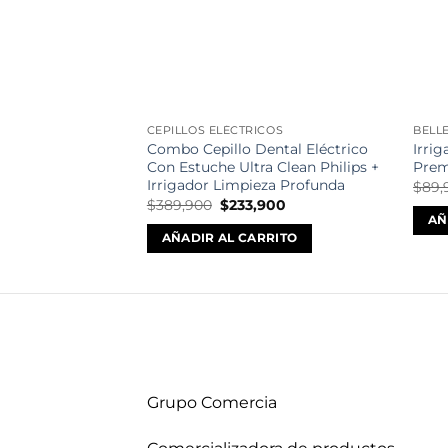
CEPILLOS ELÉCTRICOS
BELL
Combo Cepillo Dental Eléctrico
Irri
Con Estuche Ultra Clean Philips +
Pre
Irrigador Limpieza Profunda
$
89,
El
El
$
389,900
$
233,900
precio
precio
AÑ
original
actual
AÑADIR AL CARRITO
era:
es:
$389,900.
$233,900.
Grupo Comercia