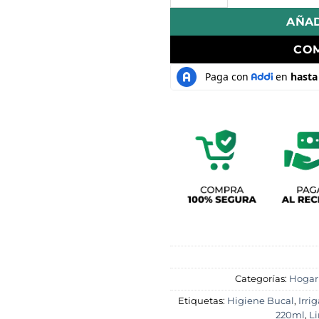
AÑAD
CO
Categorías:
Hogar 
Etiquetas:
Higiene Bucal
,
Irri
220ml
,
Li