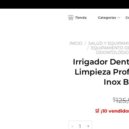
Tienda
Categorías
C
INICIO
/
SALUD Y EQUIPAM
/
EQUIPAMIENTO 
ODONTOLÓGIC
Añadir
Irrigador Dent
a la
lista
Limpieza Pro
de
deseos
Inox 
125
$
🛒 ¡10 vendido
Irrigador Dental Portátil 2