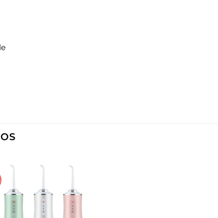
le
DOS
%
Añadir
a la
lista de
deseos