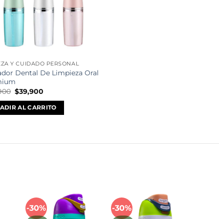
EZA Y CUIDADO PERSONAL
gador Dental De Limpieza Oral
mium
El
El
900
$
39,900
precio
precio
original
actual
ADIR AL CARRITO
era:
es:
$89,900.
$39,900.
Mét
-30%
-30%
Añadir
Añadir