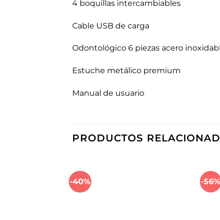
4 boquillas intercambiables
Cable USB de carga
Odontológico 6 piezas acero inoxidab
Estuche metálico premium
Manual de usuario
PRODUCTOS RELACIONA
-40%
-56
Añadir
a la
lista de
deseos