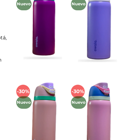
a la
a la
Nuevo
Nuevo
lista
lista
de
de
deseos
deseos
tá,
m
-30%
-30%
Añadir
Añadir
a la
a la
Nuevo
Nuevo
lista
lista
de
de
deseos
deseos