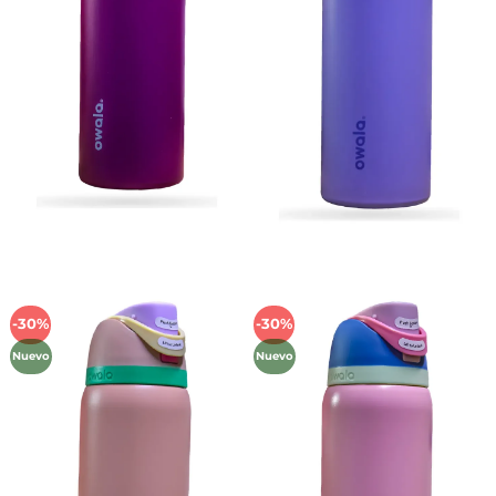
-30%
-30%
Añadir
Añadir
a la
a la
Nuevo
Nuevo
lista de
lista de
deseos
deseos