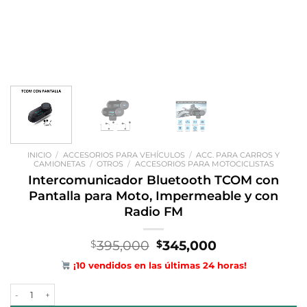
INICIO
/
ACCESORIOS PARA VEHÍCULOS
/
ACC. PARA CARROS Y
CAMIONETAS
/
OTROS
/
ACCESORIOS PARA MOTOCICLISTAS
Intercomunicador Bluetooth TCOM con
Pantalla para Moto, Impermeable y con
Radio FM
El
El
395,000
345,000
$
$
precio
precio
¡10 vendidos en las últimas 24 horas!
original
actual
era:
es:
Intercomunicador Bluetooth TCOM con Pantalla para Moto, Impermea
$395,000.
$345,000.