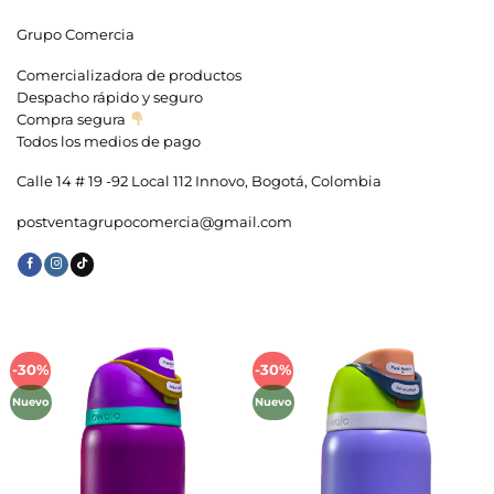
Grupo Comercia
Comercializadora de productos
Despacho rápido y seguro
Compra segura
Todos los medios de pago
Calle 14 # 19 -92 Local 112 Innovo, Bogotá, Colombia
postventagrupocomercia@gmail.com
-30%
-30%
Añadir
Añadir
a la
a la
Nuevo
Nuevo
lista de
lista de
deseos
deseos