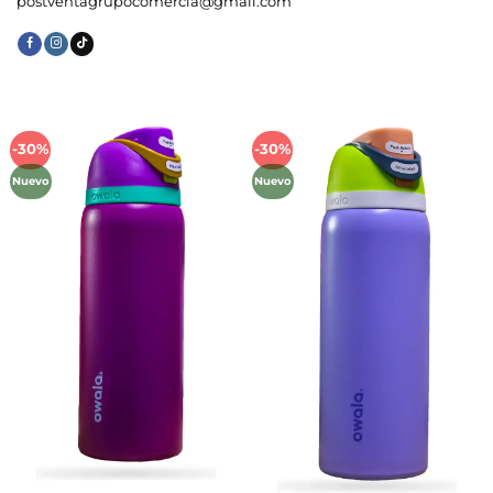
postventagrupocomercia@gmail.com
-30%
-30%
Añadir
Añadir
a la
a la
Nuevo
Nuevo
lista de
lista de
deseos
deseos