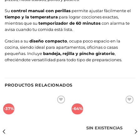
Su
control manual con perillas
permite ajustar fácilmente el
tiempo y la temperatura
para lograr cocciones exactas,
mientras que su
temporizador de 60 minutos
con alarma te
avisa cuando tu comida está lista.
Gracias a su
diseño compacto
, ocupa poco espacio en la
cocina, siendo ideal para apartamentos, oficinas o casas
pequeñas. Incluye
bandeja, rejilla y pincho giratorio
,
ofreciéndote versatilidad para todo tipo de preparaciones.
PRODUCTOS RELACIONADOS
Añadir
Añadir
-37%
-64%
a la
a la
lista de
lista de
deseos
deseos
SIN EXISTENCIAS