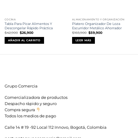
COCINA
ALMACENAMIENTO Y ORGANIZACIÓN
Tabla Para Picar Alimentos Y
Platero Organizador De Loza
Descongelar Rápido Práctica
Escurridor Metálico Ahorrador
El
El
El
El
$
42,900
$
26,900
$
165,900
$
59,900
precio
precio
precio
precio
original
actual
original
actual
AÑADIR AL CARRITO
LEER MÁS
era:
es:
era:
es:
$42,900.
$26,900.
$165,900.
$59,900.
Grupo Comercia
Comercializadora de productos
Despacho rápido y seguro
Compra segura
Todos los medios de pago
Calle 14 # 19 -92 Local 112 Innovo, Bogotá, Colombia