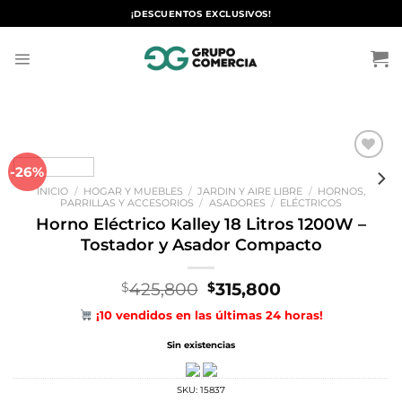
Saltar
¡DESCUENTOS EXCLUSIVOS!
al
contenido
-26%
Añadir
a la
INICIO
/
HOGAR Y MUEBLES
/
JARDIN Y AIRE LIBRE
/
HORNOS,
lista de
PARRILLAS Y ACCESORIOS
/
ASADORES
/
ELÉCTRICOS
deseos
Horno Eléctrico Kalley 18 Litros 1200W –
Tostador y Asador Compacto
El
El
425,800
315,800
$
$
precio
precio
¡10 vendidos en las últimas 24 horas!
original
actual
era:
es:
Sin existencias
$425,800.
$315,800.
SKU:
15837