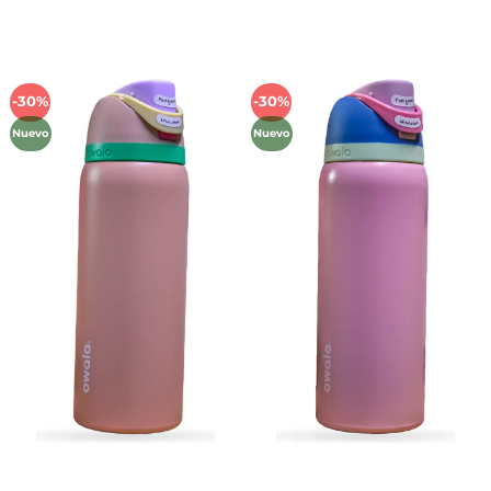
-30%
-30%
Añadir
Añadir
a la
a la
Nuevo
Nuevo
lista de
lista de
deseos
deseos