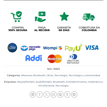
SKU:
16925
Categorías:
Altavoces Bluetooth
,
Otros
,
Tecnologia
,
Tecnología y conectividad
Etiquetas:
AltavozPortátil
,
AudioPortátil
,
Bluetooth
,
Entretenimiento
,
Inalámbrico
,
MiniParlante
,
Tecnologia