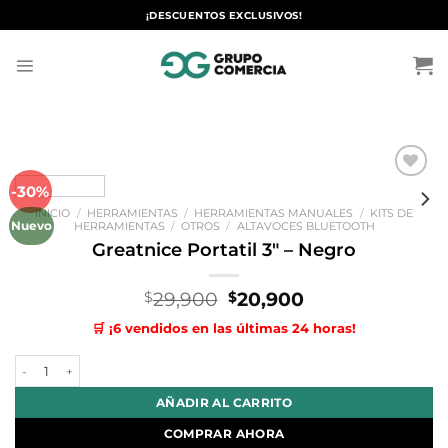
Saltar
¡DESCUENTOS EXCLUSIVOS!
al
contenido
-30%
Añadir
a la
INICIO
/
HERRAMIENTAS
/
HERRAMIENTAS MANUALES
/
KITS DE
lista de
Nuevo
HERRAMIENTAS
/
OTROS
/
ALTAVOCES BLUETOOTH
deseos
Greatnice Portatil 3″ – Negro
El
El
29,900
20,900
$
$
precio
precio
🛒 ¡6 vendidos en las últimas 24 horas!
original
actual
era:
es:
Greatnice Portatil 3" - Negro cantidad
$29,900.
$20,900.
AÑADIR AL CARRITO
COMPRAR AHORA