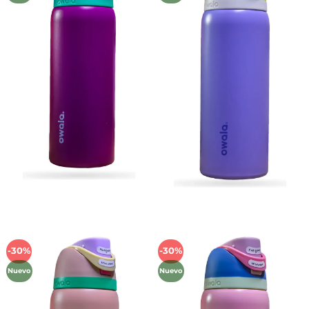
deseos
deseos
-30%
-30%
Añadir
Añadir
a la
a la
Nuevo
Nuevo
lista de
lista de
deseos
deseos