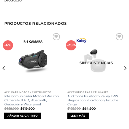
producto.
PRODUCTOS RELACIONADOS
Añadir
Añadir
-6%
-25%
a la
a la
lista de
lista de
deseos
deseos
SIN EXISTENCIAS
ACC. PARA MOTOS Y CUATRIMOTOS
ACCESORIOS PARA CELULARES
Intercomunicador Moto R1 Pro con
Audífonos Bluetooth Kalley TWS
Cámara Full HD, Bluetooth,
Negros con Micrófono y Estuche
Grabación y Waterproof
Carga
El
El
El
El
$
658,000
$
619,900
$
125,900
$
94,900
precio
precio
precio
precio
original
actual
original
actual
AÑADIR AL CARRITO
LEER MÁS
era:
es:
era:
es:
$658,000.
$619,900.
$125,900.
$94,900.