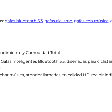
as:
gafas bluetooth 5.3
,
gafas ciclismo
,
gafas con música
,
Rendimiento y Comodidad Total
as Gafas Inteligentes Bluetooth 5.3, diseñadas para cicl
.
uchar música, atender llamadas en calidad HD, recibir in