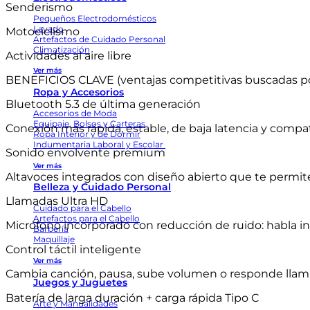
Senderismo
Pequeños Electrodomésticos
Lavado
Motociclismo
Artefactos de Cuidado Personal
Climatización
Actividades al aire libre
Ver más
BENEFICIOS CLAVE (ventajas competitivas buscadas p
Ropa y Accesorios
Bluetooth 5.3 de última generación
Accesorios de Moda
Equipaje, Bolsos y Carteras
Conexión más rápida, estable, de baja latencia y compat
Ropa Interior y de Dormir
Indumentaria Laboral y Escolar
Sonido envolvente premium
Ver más
Altavoces integrados con diseño abierto que te permit
Belleza y Cuidado Personal
Llamadas Ultra HD
Cuidado para el Cabello
Artefactos para el Cabello
Micrófono incorporado con reducción de ruido: habla i
Barbería
Maquillaje
Control táctil inteligente
Ver más
Cambia canción, pausa, sube volumen o responde llama
Juegos y Juguetes
Batería de larga duración + carga rápida Tipo C
Arte y Manualidades