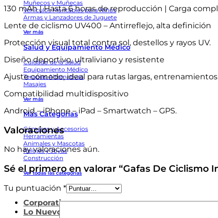
Muñecos y Muñecas
130 mAh | Hasta 6 horas de reproducción | Carga comple
Vehículos Montables para Niños
Armas y Lanzadores de Juguete
Lente de ciclismo UV400 – Antirreflejo, alta definición
Ver más
Protección visual total contra sol, destellos y rayos UV.
Salud y Equipamiento Médico
Diseño deportivo, ultraliviano y resistente
Cuidado de la Salud
Equipamiento Médico
Ajuste cómodo, ideal para rutas largas, entrenamientos 
Terapias Alternativas
Masajes
Compatibilidad multidispositivo
Ver más
Android – iPhone – iPad – Smartwatch – GPS.
Más Categorías
Valoraciones
Cámaras y Accesorios
Herramientas
Animales y Mascotas
No hay valoraciones aún.
Relojes y Joyas
Construcción
Sé el primero en valorar “Gafas De Ciclismo 
Ver todas las categorías
Tu puntuación
*
Corporativo
Lo Nuevo