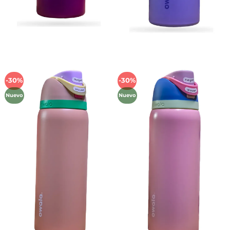
-30%
-30%
Añadir
Añadir
a la
a la
Nuevo
Nuevo
lista de
lista de
deseos
deseos