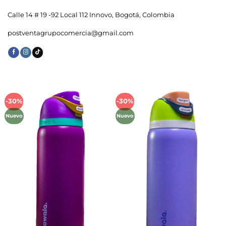
Calle 14 # 19 -92 Local 112 Innovo, Bogotá, Colombia
postventagrupocomercia@gmail.com
-30%
-30%
Añadir
Añadir
a la
a la
Nuevo
Nuevo
lista de
lista de
deseos
deseos