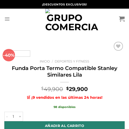
Saltar
¡DESCUENTOS EXCLUSIVOS!
al
contenido
-40%
Añadir
a la
INICIO
/
DEPORTES Y FITNESS
lista de
deseos
Funda Porta Termo Compatible Stanley
Similares Lila
El
El
49,900
29,900
$
$
precio
precio
🛒 ¡9 vendidos en las últimas 24 horas!
original
actual
era:
es:
98 disponibles
$49,900.
$29,900.
Funda Porta Termo Compatible Stanley Similares Lila cantidad
AÑADIR AL CARRITO