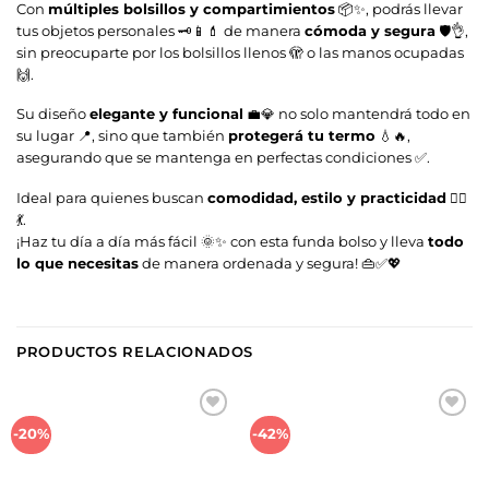
Con
múltiples bolsillos y compartimientos
📦✨, podrás llevar
tus objetos personales 🗝📱💄 de manera
cómoda y segura
🛡️👌,
sin preocuparte por los bolsillos llenos 🫣 o las manos ocupadas
🙌.
Su diseño
elegante y funcional
💼💎 no solo mantendrá todo en
su lugar 📍, sino que también
protegerá tu termo
💧🔥,
asegurando que se mantenga en perfectas condiciones ✅.
Ideal para quienes buscan
comodidad, estilo y practicidad
🚶‍♀️
💃.
¡Haz tu día a día más fácil 🌞✨ con esta funda bolso y lleva
todo
lo que necesitas
de manera ordenada y segura! 👜✅💖
PRODUCTOS RELACIONADOS
Añadir
Añadir
-20%
-42%
a la
a la
lista de
lista de
deseos
deseos