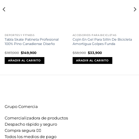
DEPORTES Y FITNESS
ACCESORIOS PARA BICICLETAS
Tabla Skate Patineta Profesional
Cojín En Gel Para Sillín De Bicicleta
100% Pino Canadiense Diseño
Amortigua Golpes Funda
El
El
El
El
$
187,000
$
149,900
$
58,900
$
33,900
precio
precio
precio
precio
original
actual
original
actual
AÑADIR AL CARRITO
AÑADIR AL CARRITO
era:
es:
era:
es:
$187,000.
$149,900.
$58,900.
$33,900.
Grupo Comercia
Comercializadora de productos
Despacho rápido y seguro
Compra segura 👇🏼
Todos los medios de pago