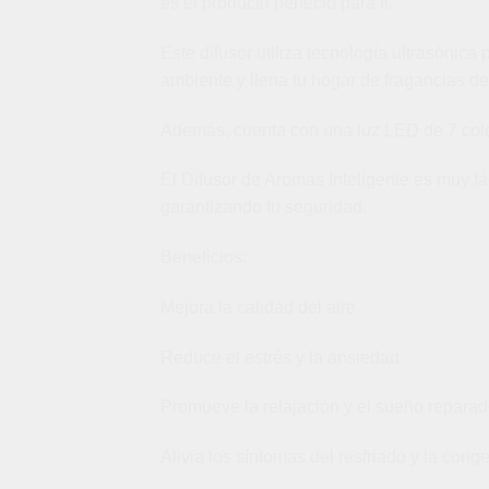
es el producto perfecto para ti.
Este difusor utiliza tecnología ultrasónica
ambiente y llena tu hogar de fragancias de
Además, cuenta con una luz LED de 7 colo
El Difusor de Aromas Inteligente es muy f
garantizando tu seguridad.
Beneficios:
Mejora la calidad del aire
Reduce el estrés y la ansiedad
Promueve la relajación y el sueño reparad
Alivia los síntomas del resfriado y la cong