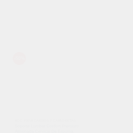
-50%
-25%
dir
Añadir
a
a la
 de
lista de
eos
deseos
ACC. PARA CARROS Y CAMIONETAS
ACCESORIOS HDMI / 
Soporte Lumbar Confort Premium
Proyector Portátil 4k
Almohada Cervical De Espuma
Bluetooth Cine En C