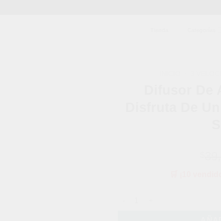
Tienda
Categorías
INICIO
/
3 VELOC
Difusor De 
Añadir
Disfruta De Un
a la
lista de
S
deseos
39
$
🛒 ¡10 vendid
Difusor De Aromas Inteligente
AÑAD