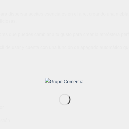
 para dispersar aceites esenciales en el aire, creando una niebla
liciosas.
res que puedes cambiar a tu gusto para crear la atmósfera pe
ácil de usar y cuenta con una función de apagado automático qu
or
estión