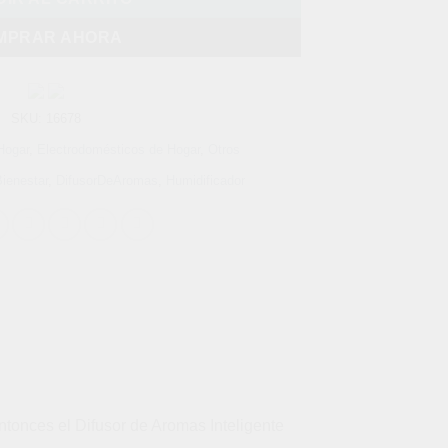
MPRAR AHORA
SKU:
16678
Hogar
,
Electrodomésticos de Hogar
,
Otros
ienestar
,
DifusorDeAromas
,
Humidificador
ntonces el Difusor de Aromas Inteligente