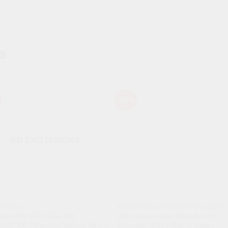
S
-30%
Añadir
Aña
a la
a l
lista de
lista
deseos
des
SIN EXISTENCIAS
SORIOS
ACCESORIOS PARA MOTOCICLISTAS
ctor 4k Hy500 Max Wifi
Intercomunicador Moto Kr-m8
ooth 300 Pulgadas Android Negro
Bluetooth Ip66 | Manos Libres