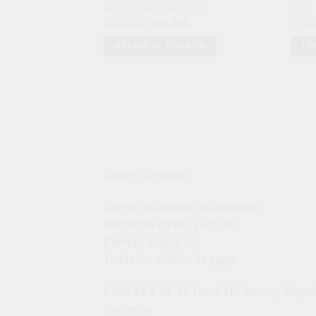
Anti-rayones Gris Gris
110v
El
El
$
135,900
$
95,100
$
758
precio
precio
original
actual
AÑADIR AL CARRITO
LE
era:
es:
$135,900.
$95,100.
Grupo Comercia
Comercializadora de productos
Despacho rápido y seguro
Compra segura 👇🏼
Todos los medios de pago
Calle 14 # 19 -92 Local 112 Innovo, Bogot
Colombia