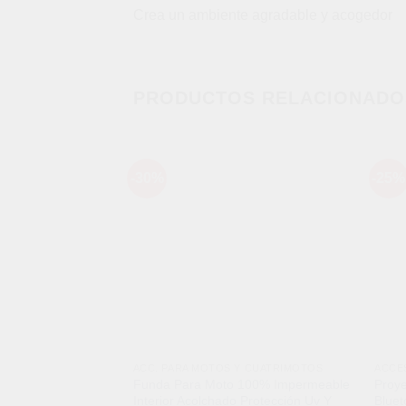
Crea un ambiente agradable y acogedor
PRODUCTOS RELACIONADO
-30%
-25%
Añadir
a la
lista de
deseos
ACC. PARA MOTOS Y CUATRIMOTOS
ACCE
Funda Para Moto 100% Impermeable
Proye
Interior Acolchado Protección Uv Y
Bluet