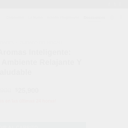
Descuentos
Corporativo
Lo Nuevo
Acceder / Registrarse
IDADES
/
CUIDADO DEL HOGAR
Aromas Inteligente:
 Ambiente Relajante Y
aludable
El
El
,900
25,900
$
precio
precio
os en las últimas 24 horas!
original
actual
era:
es:
: Disfruta De Un Ambiente Relajante Y Saludable cantidad
$39,900.
$25,900.
IR AL CARRITO