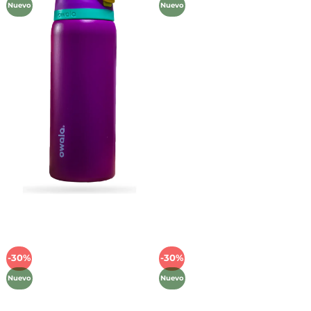
Nuevo
Nuevo
lista de
lista de
deseos
deseos
-30%
-30%
Añadir
Añadir
a la
a la
Nuevo
Nuevo
lista de
lista de
deseos
deseos
Métodos de Pago