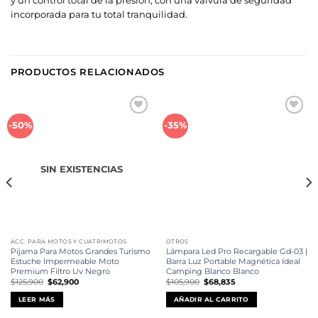
y un control total de la presión, con una válvula de seguridad
incorporada para tu total tranquilidad.
PRODUCTOS RELACIONADOS
Añadir
Añadir
-50%
-35%
a la
a la
lista de
lista de
deseos
deseos
SIN EXISTENCIAS
ACC. PARA MOTOS Y CUATRIMOTOS
OTROS
Pijama Para Motos Grandes Turismo
Lámpara Led Pro Recargable Gd-03 |
Estuche Impermeable Moto
Barra Luz Portable Magnética Ideal
Premium Filtro Uv Negro
Camping Blanco Blanco
El
El
El
El
$
125,900
$
62,900
$
105,900
$
68,835
precio
precio
precio
precio
original
actual
original
actual
LEER MÁS
AÑADIR AL CARRITO
era:
es:
era:
es:
$125,900.
$62,900.
$105,900.
$68,835.