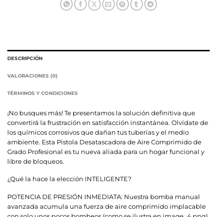
DESCRIPCIÓN
VALORACIONES (0)
TÉRMINOS Y CONDICIONES
¡No busques más! Te presentamos la solución definitiva que
convertirá la frustración en satisfacción instantánea. Olvídate de
los químicos corrosivos que dañan tus tuberías y el medio
ambiente. Esta Pistola Desatascadora de Aire Comprimido de
Grado Profesional es tu nueva aliada para un hogar funcional y
libre de bloqueos.
¿Qué la hace la elección INTELIGENTE?
POTENCIA DE PRESIÓN INMEDIATA: Nuestra bomba manual
avanzada acumula una fuerza de aire comprimido implacable
con solo unos pocos bombeos (como se ilustra en image_4.png).