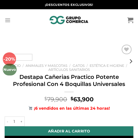
Saltar
¡DESCUENTOS EXCLUSIVOS!
al
contenido
-20%
Añadir
a la
INICIO
/
ANIMALES Y MASCOTAS
/
GATOS
/
ESTÉTICA E HIGIENE
/
lista de
Nuevo
ARTÍCULOS SANITARIOS
deseos
Destapa Cañerias Practico Potente
Profesional Con 4 Boquillas Universales
El
El
79,900
63,900
$
$
precio
precio
¡6 vendidos en las últimas 24 horas!
original
actual
era:
es:
Destapa Cañerias Practico Potente Profesional Con 4 Boquillas Unive
$79,900.
$63,900.
AÑADIR AL CARRITO