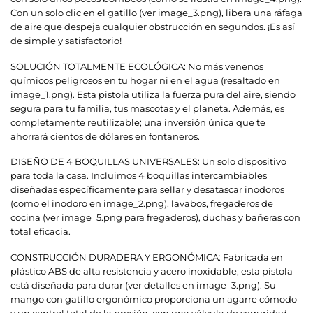
Con un solo clic en el gatillo (ver image_3.png), libera una ráfaga
de aire que despeja cualquier obstrucción en segundos. ¡Es así
de simple y satisfactorio!
SOLUCIÓN TOTALMENTE ECOLÓGICA: No más venenos
químicos peligrosos en tu hogar ni en el agua (resaltado en
image_1.png). Esta pistola utiliza la fuerza pura del aire, siendo
segura para tu familia, tus mascotas y el planeta. Además, es
completamente reutilizable; una inversión única que te
ahorrará cientos de dólares en fontaneros.
DISEÑO DE 4 BOQUILLAS UNIVERSALES: Un solo dispositivo
para toda la casa. Incluimos 4 boquillas intercambiables
diseñadas específicamente para sellar y desatascar inodoros
(como el inodoro en image_2.png), lavabos, fregaderos de
cocina (ver image_5.png para fregaderos), duchas y bañeras con
total eficacia.
CONSTRUCCIÓN DURADERA Y ERGONÓMICA: Fabricada en
plástico ABS de alta resistencia y acero inoxidable, esta pistola
está diseñada para durar (ver detalles en image_3.png). Su
mango con gatillo ergonómico proporciona un agarre cómodo