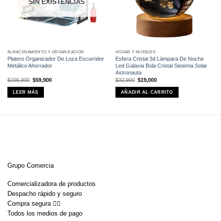
SIN EXISTENCIAS
ALMACENAMIENTO Y ORGANIZACIÓN
HOGAR Y MUEBLES
Platero Organizador De Loza Escurridor
Esfera Cristal 3d Lámpara De Noche
Metálico Ahorrador
Led Galaxia Bola Cristal Sistema Solar
Astronauta
El
El
El
El
$
165,900
$
59,900
$
32,900
$
19,000
precio
precio
precio
precio
original
actual
original
actual
LEER MÁS
AÑADIR AL CARRITO
era:
es:
era:
es:
$165,900.
$59,900.
$32,900.
$19,000.
Grupo Comercia
Comercializadora de productos
Despacho rápido y seguro
Compra segura 👇🏼
Todos los medios de pago