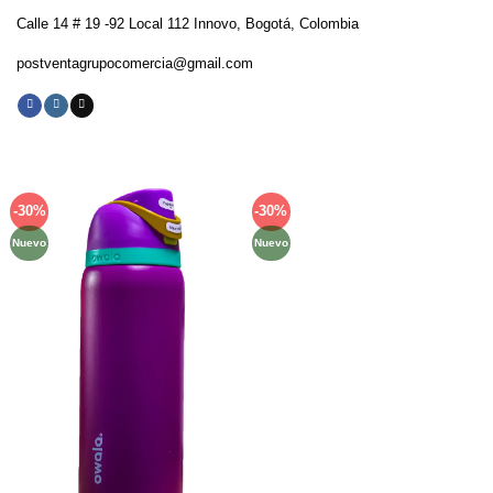
Calle 14 # 19 -92 Local 112 Innovo, Bogotá, Colombia
postventagrupocomercia@gmail.com
-30%
-30%
Añadir
Añadir
a la
a la
Nuevo
Nuevo
lista de
lista de
deseos
deseos