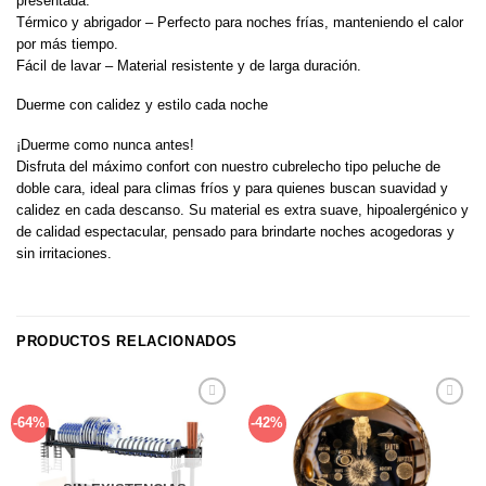
presentada.
Térmico y abrigador – Perfecto para noches frías, manteniendo el calor
por más tiempo.
Fácil de lavar – Material resistente y de larga duración.
Duerme con calidez y estilo cada noche
¡Duerme como nunca antes!
Disfruta del máximo confort con nuestro cubrelecho tipo peluche de
doble cara, ideal para climas fríos y para quienes buscan suavidad y
calidez en cada descanso. Su material es extra suave, hipoalergénico y
de calidad espectacular, pensado para brindarte noches acogedoras y
sin irritaciones.
PRODUCTOS RELACIONADOS
Añadir
Añadir
-64%
-42%
a la
a la
lista de
lista de
deseos
deseos