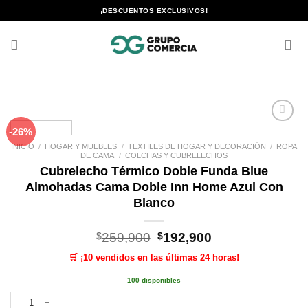
Saltar
¡DESCUENTOS EXCLUSIVOS!
al
contenido
-26%
Añadir
a la
INICIO
/
HOGAR Y MUEBLES
/
TEXTILES DE HOGAR Y DECORACIÓN
/
ROPA
lista de
DE CAMA
/
COLCHAS Y CUBRELECHOS
deseos
Cubrelecho Térmico Doble Funda Blue
Almohadas Cama Doble Inn Home Azul Con
Blanco
El
El
$
259,900
$
192,900
precio
precio
🛒 ¡10 vendidos en las últimas 24 horas!
original
actual
era:
es:
100 disponibles
$259,900.
$192,900.
Cubrelecho Térmico Doble Funda Blue Almohadas Cama Doble Inn Home Azu