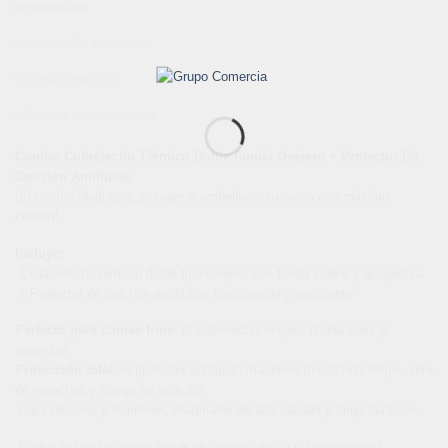
DESCRIPCIÓN
INFORMACIÓN ADICIONAL
VALORACIONES (0)
TÉRMINOS Y CONDICIONES
Combo Cubrelecho Térmico Doble Funda Ovejero + Protector De
Colchón Antifluido
¡El combo ideal para proteger y embellecer tu cama con máximo
confort!
Incluye:
1 Cubrelecho térmico doble tipo ovejero con funda suave y acogedora
1 Protector de colchón antifluido, transpirable y resistente
Perfecto para climas fríos
: el cubrelecho ovejero brinda calor y
suavidad.
Protección total
: el protector antifluido mantiene tu colchón limpio, libre
de manchas y alarga su vida útil.
Fácil de lavar y mantener, materiales de alta calidad y larga duración.
Dale a tu habitación un toque de calidez, estilo y funcionalidad.