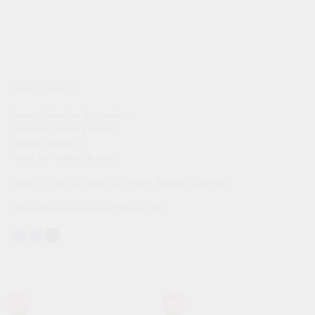
Grupo Comercia
Comercializadora de productos
Despacho rápido y seguro
Compra segura 👇🏼
Todos los medios de pago
Calle 14 # 19 -92 Local 112 Innovo, Bogotá, Colombia
postventagrupocomercia@gmail.com
-30%
-30%
Añadir
Añadir