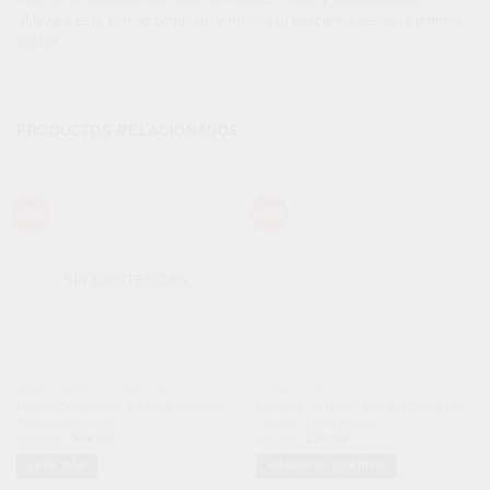
¡Llévate este combo completo y mejora tu descanso desde la primera
noche!
PRODUCTOS RELACIONADOS
Añadir
Añadir
-64%
-40%
a la
a la
lista de
lista de
deseos
deseos
SIN EXISTENCIAS
ALMACENAMIENTO Y ORGANIZACIÓN
HOGAR Y MUEBLES
Platero Organizador De Loza Escurridor
Lampara De Noche Bola De Cristal Led
Metálico Ahorrador
Diseños Tierra Mundo
El
El
El
El
$
165,900
$
59,900
$
32,900
$
19,900
precio
precio
precio
precio
original
actual
original
actual
LEER MÁS
AÑADIR AL CARRITO
era:
es:
era:
es:
$165,900.
$59,900.
$32,900.
$19,900.