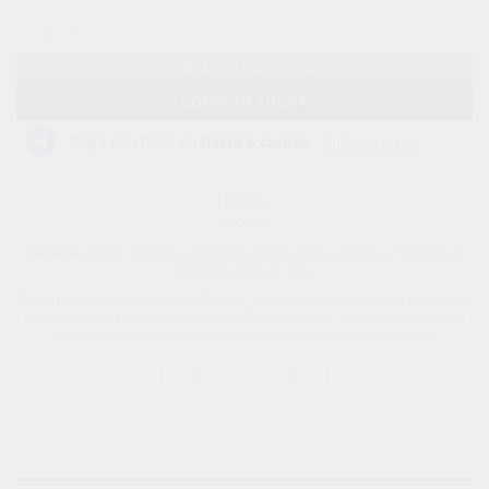
Combo Cubrelecho Térmico Doble Funda Ovejero + Protector De Colchón Ant
AÑADIR AL CARRITO
COMPRAR AHORA
SKU:
N/D
Categorías:
Camas, Colchones y Accesorios
,
Cobijas
,
Hogar y Muebles
,
Protectores de
Colchones
,
Ropa de Cama
Etiquetas:
Cobija Doble Faz
,
Cobija Tercipelo
,
Cobija Termica
,
Combo Cobija Y Almohada
,
Manta Doble Faz
,
Manta Protectora
,
Manta Terciopelo Suave
,
Manta Termica
,
Protector
Antifluido
,
Protector de Colchon
,
Protector Doble Cama
,
Sabana Antifluido