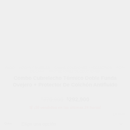
INICIO
/
HOGAR Y MUEBLES
/
CAMAS, COLCHONES Y ACCESORIOS
/
ROPA
DE CAMA
/
PROTECTORES DE COLCHONES
Combo Cubrelecho Térmico Doble Funda
Ovejero + Protector De Colchón Antifluido
El
El
$
370,900
$
292,900
precio
precio
🛒 ¡10 vendidos en las últimas 24 horas!
original
actual
era:
es:
LIMPIAR
$370,900.
$292,900.
Color