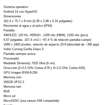
Sistema operativo
Android 14 con HyperOS
Dimensiones
162,4 x 75,7 x 8 mm (6,39 x 2,98 x 0,31 pulgadas)
Resistente al agua y al polvo (IP64)
Pantalla
AMOLED, 120 Hz, HDR10+, 1200 nits (HBM), 2100 nits (pico)
6,67 pulgadas, 107,4 cm2 ( ~87,4 % de relación pantalla-cuerpo)
1080 x 2400 píxeles, relación de aspecto 20:9 (densidad de ~395 ppp)
Vidrio Corning Gorilla Glass 5
Pantalla siempre activa
Procesador
Mediatek Dimensity 7025 Ultra (6 nm)
Octa-core (2×2,5 GHz Cortex-A78 y 6×2,0 GHz Cortex-A55)
GPU Imagen BXM-8-256
Memoria rom
256GB UFS2.2
Memoria ram
8GB
Micro sd
MicroSDXC (usa ranura SIM compartida)