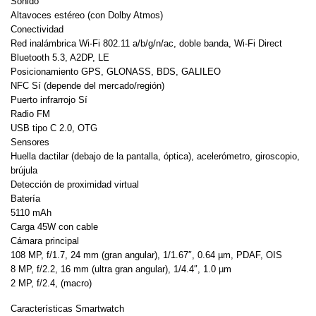
Sonido
Altavoces estéreo (con Dolby Atmos)
Conectividad
Red inalámbrica Wi-Fi 802.11 a/b/g/n/ac, doble banda, Wi-Fi Direct
Bluetooth 5.3, A2DP, LE
Posicionamiento GPS, GLONASS, BDS, GALILEO
NFC Sí (depende del mercado/región)
Puerto infrarrojo Sí
Radio FM
USB tipo C 2.0, OTG
Sensores
Huella dactilar (debajo de la pantalla, óptica), acelerómetro, giroscopio,
brújula
Detección de proximidad virtual
Batería
5110 mAh
Carga 45W con cable
Cámara principal
108 MP, f/1.7, 24 mm (gran angular), 1/1.67″, 0.64 µm, PDAF, OIS
8 MP, f/2.2, 16 mm (ultra gran angular), 1/4.4″, 1.0 µm
2 MP, f/2.4, (macro)
Características Smartwatch