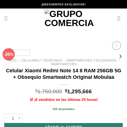
Saltar
¡DESCUENTOS EXCLUSIVOS!
al
contenido
-26%
Añadir
a la
INICIO
/
CELULARES Y TELÉFONOS
/
SMARTWATCHES Y ACCESORIOS
/
lista de
SMARTWATCHES
deseos
Celular Xiaomi Redmi Note 14 8 RAM 256GB 5G
+ Obsequio Smartwatch Original Mobulaa
El
El
$
1,750,900
$
1,295,666
precio
precio
🛒 ¡6 vendidos en las últimas 24 horas!
original
actual
era:
es:
100 disponibles
$1,750,900.
$1,295,666.
Celular Xiaomi Redmi Note 14 8 RAM 256GB 5G + Obsequio Smartwatch Orig