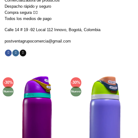
Comercializadora de productos
Despacho rápido y seguro
Compra segura 👇🏼
Todos los medios de pago
Calle 14 # 19 -92 Local 112 Innovo, Bogotá, Colombia
postventagrupocomercia@gmail.com
-30%
-30%
Añadir
Añadir
a la
a la
Nuevo
Nuevo
lista de
lista de
deseos
deseos