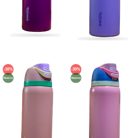
-30%
-30%
Añadir
Añadir
a la
a la
Nuevo
Nuevo
lista de
lista de
deseos
deseos