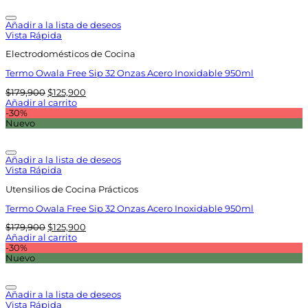
Añadir a la lista de deseos
Vista Rápida
Electrodomésticos de Cocina
Termo Owala Free Sip 32 Onzas Acero Inoxidable 950ml
El
El
$
179,900
$
125,900
precio
precio
Añadir al carrito
original
actual
-30%
era:
es:
Nuevo
$179,900.
$125,900.
Añadir a la lista de deseos
Vista Rápida
Utensilios de Cocina Prácticos
Termo Owala Free Sip 32 Onzas Acero Inoxidable 950ml
El
El
$
179,900
$
125,900
precio
precio
Añadir al carrito
original
actual
-30%
era:
es:
Nuevo
$179,900.
$125,900.
Añadir a la lista de deseos
Vista Rápida