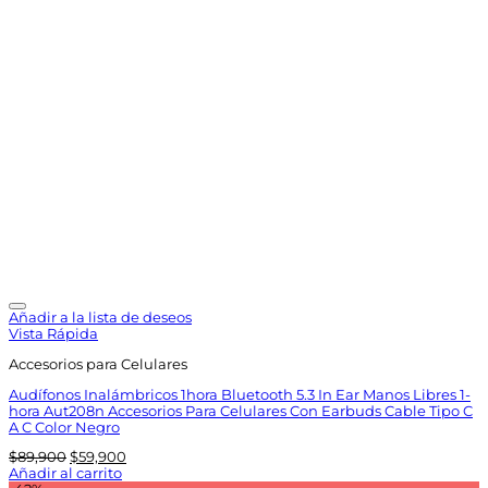
Añadir a la lista de deseos
Vista Rápida
Accesorios para Celulares
Audífonos Inalámbricos 1hora Bluetooth 5.3 In Ear Manos Libres 1-
hora Aut208n Accesorios Para Celulares Con Earbuds Cable Tipo C
A C Color Negro
El
El
$
89,900
$
59,900
precio
precio
Añadir al carrito