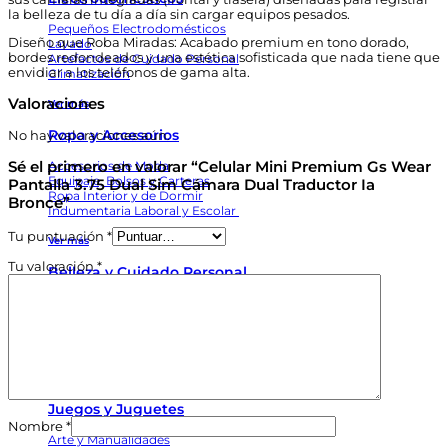
la belleza de tu día a día sin cargar equipos pesados.
Pequeños Electrodomésticos
Diseño que Roba Miradas: Acabado premium en tono dorado,
Lavado
bordes redondeados y una estética sofisticada que nada tiene que
Artefactos de Cuidado Personal
envidiar a los teléfonos de gama alta.
Climatización
Valoraciones
Ver más
Ropa y Accesorios
No hay valoraciones aún.
Accesorios de Moda
Sé el primero en valorar “Celular Mini Premium Gs Wear
Equipaje, Bolsos y Carteras
Pantalla 3.75 Dual Sim Cámara Dual Traductor Ia
Ropa Interior y de Dormir
Bronce”
Indumentaria Laboral y Escolar
Tu puntuación
*
Ver más
Tu valoración
*
Belleza y Cuidado Personal
Cuidado para el Cabello
Artefactos para el Cabello
Barbería
Maquillaje
Ver más
Juegos y Juguetes
Nombre
*
Arte y Manualidades