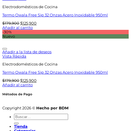
Electrodomésticos de Cocina
Termo Owala Free Sip 32 Onzas Acero Inoxidable 950ml
El
El
$
179,900
$
125,900
precio
precio
Añadir al carrito
original
actual
-30%
era:
es:
Nuevo
$179,900.
$125,900.
Añadir a la lista de deseos
Vista Rápida
Electrodomésticos de Cocina
Termo Owala Free Sip 32 Onzas Acero Inoxidable 950ml
El
El
$
179,900
$
125,900
precio
precio
Añadir al carrito
original
actual
era:
es:
Métodos de Pago
$179,900.
$125,900.
Copyright 2026 ©
Hecho por BDM
Buscar
por:
Tienda
Categorías