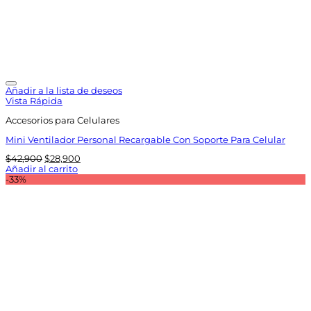
Añadir a la lista de deseos
Vista Rápida
Accesorios para Celulares
Mini Ventilador Personal Recargable Con Soporte Para Celular
El
El
$
42,900
$
28,900
precio
precio
Añadir al carrito
original
actual
-33%
era:
es:
$42,900.
$28,900.