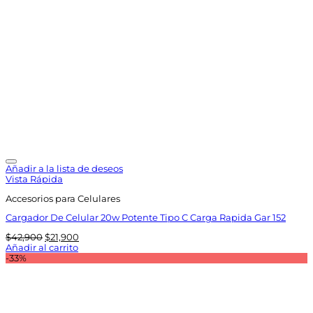
Añadir a la lista de deseos
Vista Rápida
Accesorios para Celulares
Cargador De Celular 20w Potente Tipo C Carga Rapida Gar 152
El
El
$
42,900
$
21,900
precio
precio
Añadir al carrito
original
actual
-33%
era:
es:
$42,900.
$21,900.