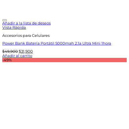
Añadir a la lista de deseos
Vista Rápida
Accesorios para Celulares
Power Bank Batería Portátil 5000mah 2.1a Ultra Mini 1hora
El
El
$
49,900
$
31,900
precio
precio
Añadir al carrito
original
actual
-49%
era:
es:
$49,900.
$31,900.