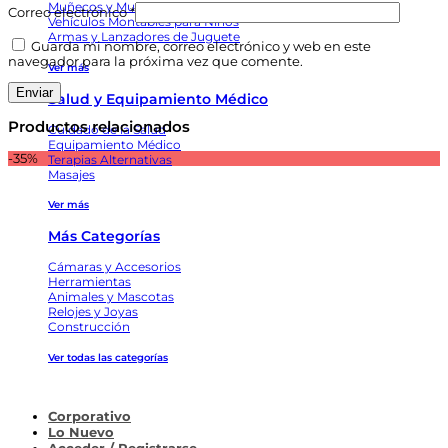
Muñecos y Muñecas
Correo electrónico
*
Vehículos Montables para Niños
Armas y Lanzadores de Juguete
Guarda mi nombre, correo electrónico y web en este
navegador para la próxima vez que comente.
Ver más
Salud y Equipamiento Médico
Productos relacionados
Cuidado de la Salud
Equipamiento Médico
-35%
Terapias Alternativas
Masajes
Ver más
Más Categorías
Cámaras y Accesorios
Herramientas
Animales y Mascotas
Relojes y Joyas
Construcción
Ver todas las categorías
Corporativo
Lo Nuevo