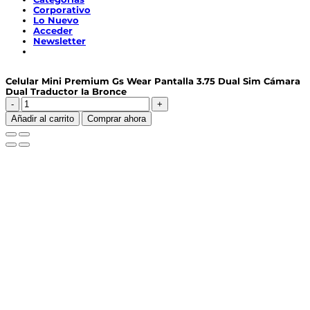
Corporativo
Lo Nuevo
Acceder
Newsletter
Celular Mini Premium Gs Wear Pantalla 3.75 Dual Sim Cámara
Dual Traductor Ia Bronce
Celular
Mini
Añadir al carrito
Comprar ahora
Premium
Gs
Wear
Pantalla
3.75
Dual
Sim
Cámara
Dual
Traductor
Ia
Bronce
cantidad