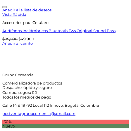
Añadir a la lista de deseos
Vista Rápida
Accesorios para Celulares
Audífonos Inalámbricos Bluetooth Tws Original Sound Bass
El
El
$
85,900
$
49,900
precio
precio
Añadir al carrito
original
actual
era:
es:
$85,900.
$49,900.
Grupo Comercia
Comercializadora de productos
Despacho rápido y seguro
Compra segura 👇🏼
Todos los medios de pago
Calle 14 # 19 -92 Local 112 Innovo, Bogotá, Colombia
postventagrupocomercia@gmail.com
-30%
Nuevo