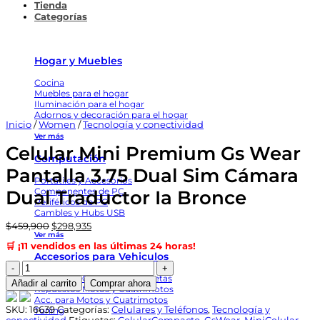
Tienda
Categorías
Hogar y Muebles
Cocina
Muebles para el hogar
Iluminación para el hogar
Adornos y decoración para el hogar
Inicio
/
Women
/
Tecnología y conectividad
Ver más
Celular Mini Premium Gs Wear
Computación
Pantalla 3.75 Dual Sim Cámara
Portátiles y Accesorios
Componentes de PC
Dual Traductor Ia Bronce
Periféricos de PC
Cambles y Hubs USB
El
El
$
459,900
$
298,935
Ver más
precio
precio
🛒 ¡11 vendidos en las últimas 24 horas!
original
actual
Accesorios para Vehiculos
era:
es:
Celular
$459,900.
$298,935.
Mini
Repuestos Carros y Camionetas
Añadir al carrito
Comprar ahora
Premium
Repuestos Motos y Cuatrimotos
Gs
Acc. para Motos y Cuatrimotos
Wear
SKU:
16639
Categorías:
Celulares y Teléfonos
,
Tecnología y
Tuning
Pantalla