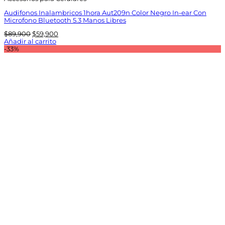
Audifonos Inalambricos 1hora Aut209n Color Negro In-ear Con
Microfono Bluetooth 5.3 Manos Libres
El
El
$
89,900
$
59,900
precio
precio
Añadir al carrito
original
actual
-33%
era:
es:
$89,900.
$59,900.