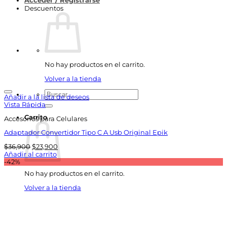
Acceder / Registrarse
Descuentos
No hay productos en el carrito.
Volver a la tienda
Buscar
Añadir a la lista de deseos
por:
Vista Rápida
Carrito
Accesorios para Celulares
Adaptador Convertidor Tipo C A Usb Original Epik
El
El
$
36,900
$
23,900
precio
precio
Añadir al carrito
original
actual
-42%
era:
es:
No hay productos en el carrito.
$36,900.
$23,900.
Volver a la tienda