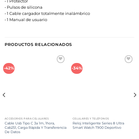
• 1 Protector
• Pulsos de silicona
• 1 Cable cargador totalmente inalámbrico
• 1 Manual de usuario
PRODUCTOS RELACIONADOS
Añadir
Añadir
-42%
-34%
a la
a la
lista de
lista de
deseos
deseos
ACCESORIOS PARA CELULARES
CELULARES Y TELÉFONOS
Cable Usb Tipo C 3a 1m, 1hora,
Reloj Inteligente Series 8 Ultra
Cab251, Carga Rápida Y Transferencia
Smart Watch T900 Deportivo
De Datos