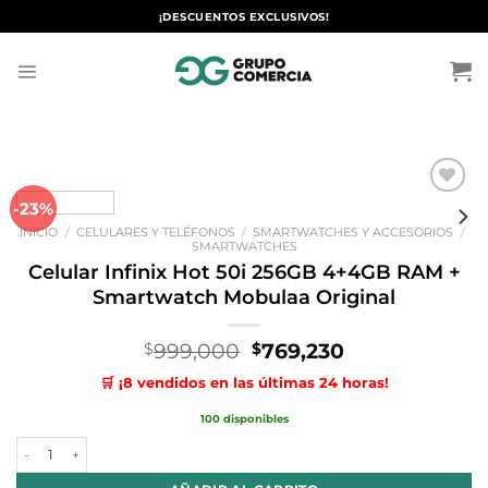
Saltar
¡DESCUENTOS EXCLUSIVOS!
al
contenido
-23%
Añadir
a la
INICIO
/
CELULARES Y TELÉFONOS
/
SMARTWATCHES Y ACCESORIOS
/
lista de
SMARTWATCHES
deseos
Celular Infinix Hot 50i 256GB 4+4GB RAM +
Smartwatch Mobulaa Original
El
El
999,000
769,230
$
$
precio
precio
🛒 ¡8 vendidos en las últimas 24 horas!
original
actual
era:
es:
100 disponibles
$999,000.
$769,230.
Celular Infinix Hot 50i 256GB 4+4GB RAM + Smartwatch Mobulaa Origi