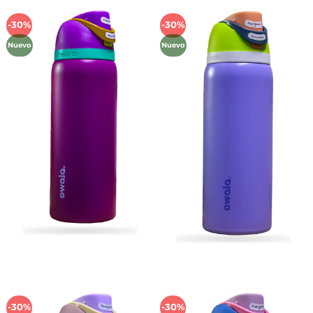
-30%
-30%
Añadir
Añadir
a la
a la
Nuevo
Nuevo
lista de
lista de
deseos
deseos
-30%
-30%
Añadir
Añadir