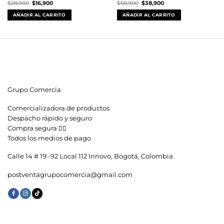
El
El
El
El
$
28,900
$
16,900
$
58,900
$
38,900
precio
precio
precio
precio
original
actual
original
actual
AÑADIR AL CARRITO
AÑADIR AL CARRITO
era:
es:
era:
es:
$28,900.
$16,900.
$58,900.
$38,900.
Grupo Comercia
Comercializadora de productos
Despacho rápido y seguro
Compra segura 👇🏼
Todos los medios de pago
Calle 14 # 19 -92 Local 112 Innovo, Bogotá, Colombia
postventagrupocomercia@gmail.com