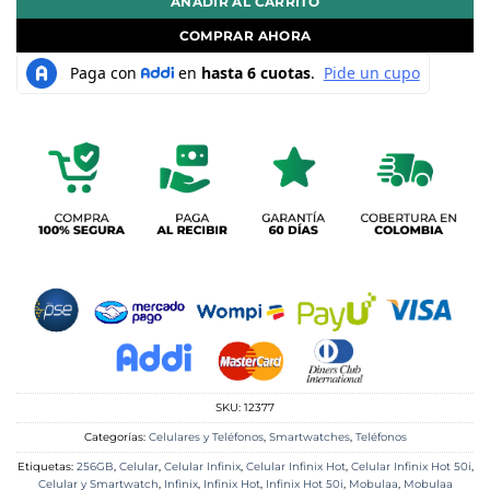
AÑADIR AL CARRITO
COMPRAR AHORA
SKU:
12377
Categorías:
Celulares y Teléfonos
,
Smartwatches
,
Teléfonos
Etiquetas:
256GB
,
Celular
,
Celular Infinix
,
Celular Infinix Hot
,
Celular Infinix Hot 50i
,
Celular y Smartwatch
,
Infinix
,
Infinix Hot
,
Infinix Hot 50i
,
Mobulaa
,
Mobulaa