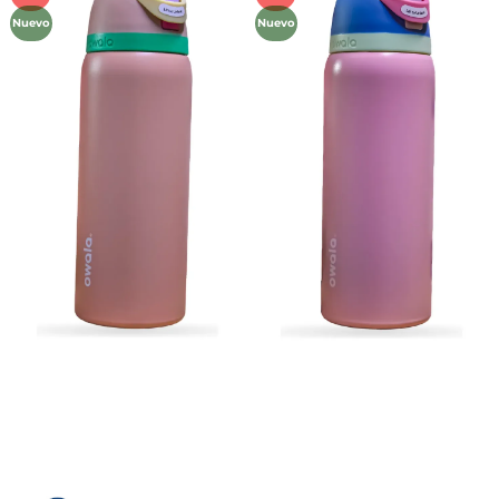
a la
a la
Nuevo
Nuevo
lista de
lista de
deseos
deseos
Métodos de Pago