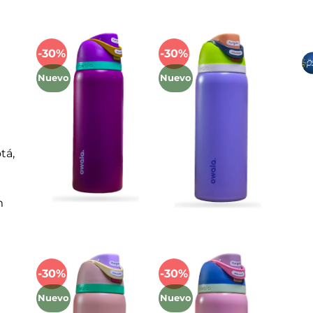
Mét
-30%
-30%
Añadir
Añadir
a la
a la
Nuevo
Nuevo
lista
lista
de
de
deseos
deseos
tá,
m
-30%
-30%
Añadir
Añadir
a la
a la
Nuevo
Nuevo
lista
lista