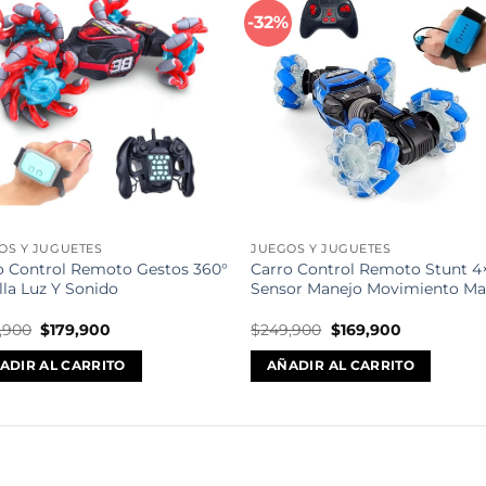
%
-32%
Añadir
Aña
a la
a l
lista de
lista
deseos
des
OS Y JUGUETES
JUEGOS Y JUGUETES
o Control Remoto Gestos 360°
Carro Control Remoto Stunt 4
lla Luz Y Sonido
Sensor Manejo Movimiento M
El
El
El
El
,900
$
179,900
$
249,900
$
169,900
precio
precio
precio
precio
original
actual
original
actual
ADIR AL CARRITO
AÑADIR AL CARRITO
era:
es:
era:
es:
$350,900.
$179,900.
$249,900.
$169,900.