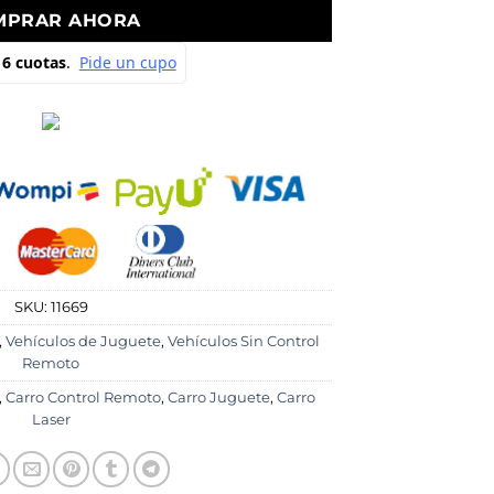
MPRAR AHORA
SKU:
11669
,
Vehículos de Juguete
,
Vehículos Sin Control
Remoto
,
Carro Control Remoto
,
Carro Juguete
,
Carro
Laser