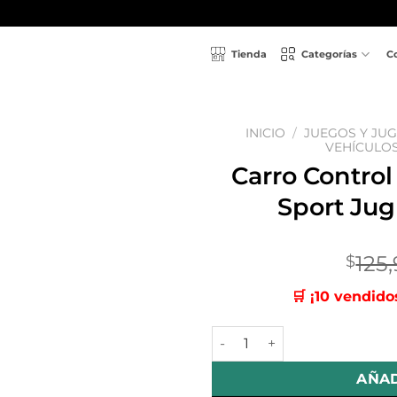
Tienda
Categorías
C
INICIO
/
JUEGOS Y JU
VEHÍCULO
Carro Contro
Añadir
a la
Sport Ju
lista
de
deseos
125
$
🛒 ¡10 vendido
Carro Control Remoto Sigue
AÑAD