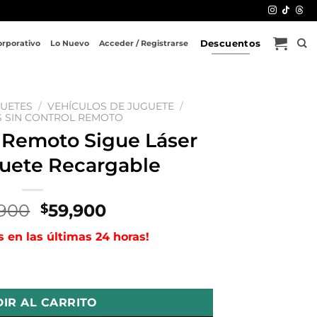
Descuentos
orporativo
Lo Nuevo
Acceder / Registrarse
GUETES
/
VEHÍCULOS DE JUGUETE
/
S SIN CONTROL REMOTO
l Remoto Sigue Láser
guete Recargable
El
El
,900
59,900
$
precio
precio
s en las últimas 24 horas!
original
actual
era:
es:
 Láser Sport Juguete Recargable cantidad
$125,900.
$59,900.
IR AL CARRITO