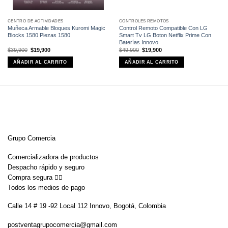
CENTRO DE ACTIVIDADES
CONTROLES REMOTOS
Muñeca Armable Bloques Kuromi Magic
Control Remoto Compatible Con LG
Blocks 1580 Piezas 1580
Smart Tv LG Boton Netflix Prime Con
Baterías Innovo
El
El
El
El
$
39,900
$
19,900
$
49,900
$
19,900
precio
precio
precio
precio
original
actual
original
actual
AÑADIR AL CARRITO
AÑADIR AL CARRITO
era:
es:
era:
es:
$39,900.
$19,900.
$49,900.
$19,900.
Grupo Comercia
Comercializadora de productos
Despacho rápido y seguro
Compra segura 👇🏼
Todos los medios de pago
Calle 14 # 19 -92 Local 112 Innovo, Bogotá, Colombia
postventagrupocomercia@gmail.com