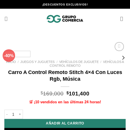
Saltar
¡DESCUENTOS EXCLUSIVOS!
al
contenido
-40%
Añadir
a la
INICIO
/
JUEGOS Y JUGUETES
/
VEHÍCULOS DE JUGUETE
/
VEHÍCULOS A
lista de
CONTROL REMOTO
deseos
Carro A Control Remoto Stitch 4×4 Con Luces
Rgb, Música
El
El
$
169,000
$
101,400
precio
precio
🛒 ¡10 vendidos en las últimas 24 horas!
original
actual
era:
es:
Carro A Control Remoto Stitch 4x4 Con Luces Rgb, Música cantidad
$169,000.
$101,400.
AÑADIR AL CARRITO