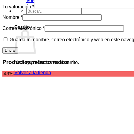
Volver a la tienda
Tu valoración
*
Buscar
por:
Nombre
*
Carrito
Correo electrónico
*
Guarda mi nombre, correo electrónico y web en este nave
Productos relacionados
No hay productos en el carrito.
Volver a la tienda
-49%