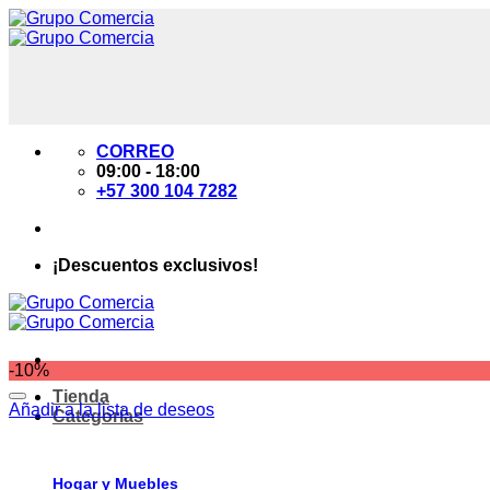
Saltar
al
contenido
CORREO
09:00 - 18:00
+57 300 104 7282
¡Descuentos exclusivos!
-10%
Tienda
Añadir a la lista de deseos
Categorías
Hogar y Muebles