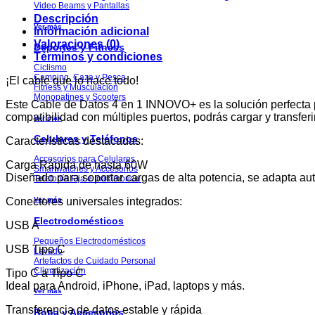
En
Video Beams y Pantallas
1
Descripción
Carga
Ver más
Información adicional
Rápida
Valoraciones (0)
Deportes y Fitness
60w
Términos y condiciones
Usb
Ciclismo
Tipo
Camping, Caza y Pesca
¡El cable que lo hace todo!
Fitness y Musculación
C
Monopatines y Scooters
Multicargador
Este Cable de Datos 4 en 1 INNOVO+ es la solución perfecta pa
cantidad
compatibilidad con múltiples puertos, podrás cargar y transferi
Ver más
Celulares y Teléfonos
Características destacadas:
Accesorios para Celulares
Carga Rápida de hasta 60W
Smartwatches y Accesorios
Diseñado para soportar cargas de alta potencia, se adapta aut
Telefonía Fija e Inalámbrica
Conectores universales integrados:
Ver más
Electrodomésticos
USB A
Pequeños Electrodomésticos
USB Tipo C
Lavado
Artefactos de Cuidado Personal
Climatización
Tipo C a Tipo C
Ideal para Android, iPhone, iPad, laptops y más.
Ver más
Transferencia de datos estable y rápida
Ropa y Accesorios