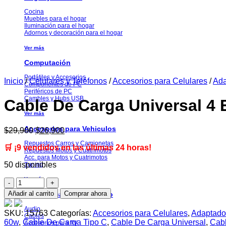
Cocina
Muebles para el hogar
Iluminación para el hogar
Adornos y decoración para el hogar
Ver más
Computación
Portátiles y Accesorios
Inicio
/
Celulares y Teléfonos
/
Accesorios para Celulares
/
Ada
Componentes de PC
Periféricos de PC
Cambles y Hubs USB
Cable De Carga Universal 4 
Ver más
Accesorios para Vehiculos
El
El
$
29,900
$
26,900
precio
precio
Repuestos Carros y Camionetas
🛒 ¡9 vendidos en las últimas 24 horas!
original
actual
Repuestos Motos y Cuatrimotos
era:
es:
Acc. para Motos y Cuatrimotos
50 disponibles
Tuning
$29,900.
$26,900.
Ver más
Cable
De
Añadir al carrito
Comprar ahora
Electrónica Audio y Video
Carga
Universal
Audio
SKU:
15763
Categorías:
Accesorios para Celulares
,
Adaptado
Cables
4
60w
,
Cable De Carga Tipo C
,
Cable De Carga Universal
,
Cab
Accesorios para TV