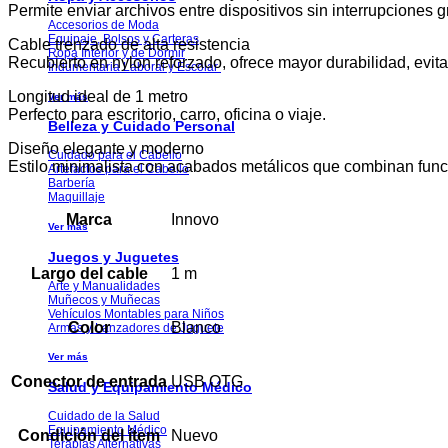
Permite enviar archivos entre dispositivos sin interrupciones g
Accesorios de Moda
Equipaje, Bolsos y Carteras
Cable trenzado de alta resistencia
Ropa Interior y de Dormir
Recubierto en nylon reforzado, ofrece mayor durabilidad, evita
Indumentaria Laboral y Escolar
Longitud ideal de 1 metro
Ver más
Perfecto para escritorio, carro, oficina o viaje.
Belleza y Cuidado Personal
Diseño elegante y moderno
Cuidado para el Cabello
Estilo minimalista con acabados metálicos que combinan funci
Artefactos para el Cabello
Barbería
Maquillaje
Marca
Innovo
Ver más
Juegos y Juguetes
Largo del cable
1 m
Arte y Manualidades
Muñecos y Muñecas
Vehículos Montables para Niños
Color
Blanco
Armas y Lanzadores de Juguete
Ver más
Conector de entrada
USB OTG
Salud y Equipamiento Médico
Cuidado de la Salud
Equipamiento Médico
Condición del ítem
Nuevo
Terapias Alternativas