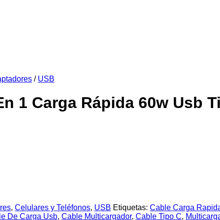
ptadores
/
USB
En 1 Carga Rápida 60w Usb T
res
,
Celulares y Teléfonos
,
USB
Etiquetas:
Cable Carga Rapid
le De Carga Usb
,
Cable Multicargador
,
Cable Tipo C
,
Multicarg