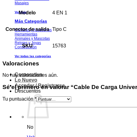
Masajes
Modelo
4 EN 1
Ver más
Más Categorías
Conector de salida
Tipo C
Cámaras y Accesorios
Herramientas
Animales y Mascotas
Relojes y Joyas
SKU
15763
Construcción
Ver todas las categorías
Valoraciones
Corporativo
No hay valoraciones aún.
Lo Nuevo
Acceder / Registrarse
Sé el primero en valorar “Cable De Carga Unive
Descuentos
Tu puntuación
*
No hay productos en el carrito.