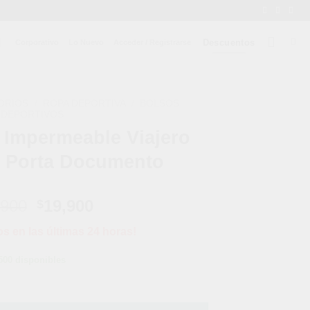
Descuentos
Corporativo
Lo Nuevo
Acceder / Registrarse
ORIOS
/
ROPA DEPORTIVA
/
BOLSOS
DEPORTIVOS
 Impermeable Viajero
a Porta Documento
El
El
,900
19,900
$
precio
precio
os en las últimas 24 horas!
original
actual
era:
es:
500 disponibles
$34,900.
$19,900.
ajero Escarapela Porta Documento cantidad