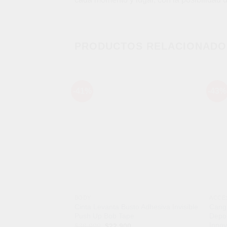
PRODUCTOS RELACIONADO
-41%
-43%
Añadir
a la
lista de
deseos
BODY
ACCE
Cinta Levanta Busto Adhesiva Invisible
Cang
Push Up Bob Tape
Depor
Innov
El
El
$
38,900
$
22,900