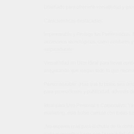
Diseñado para ofrecerte versatilidad y pro
Características destacadas:
Impermeable y Protege tus Pertenencias: 
accesorios tecnológicos, como celulares y
salpicaduras!
Versatilidad en Uso: Ideal para llevar conti
asegurando que tengas todo lo que necesit
Personalizable: ¡Haz que tu bolso sea úni
para promociones y publicidad, además de
Ideal para Uso Personal o Corporativo: Ya
marketing, este bolso cumple con todas t
¡No esperes más para disfrutar de la combi
cada momento y lugar, con la posibilidad 