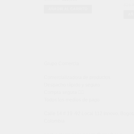
precio
precio
$
29,
original
actual
AÑADIR AL CARRITO
era:
es:
AÑ
$38,900.
$22,900.
Grupo Comercia
Comercializadora de productos
Despacho rápido y seguro
Compra segura 👇🏼
Todos los medios de pago
Calle 14 # 19 -92 Local 112 Innovo, Bogot
Colombia