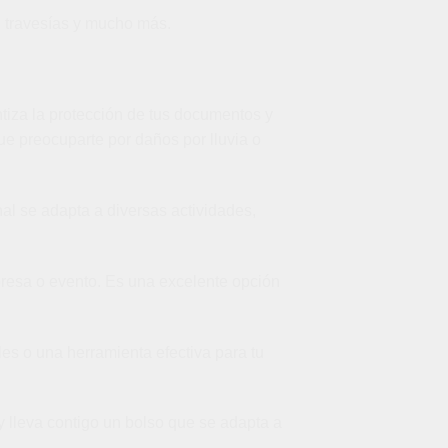
s, travesías y mucho más.
iza la protección de tus documentos y
e preocuparte por daños por lluvia o
onal se adapta a diversas actividades,
presa o evento. Es una excelente opción
es o una herramienta efectiva para tu
y lleva contigo un bolso que se adapta a