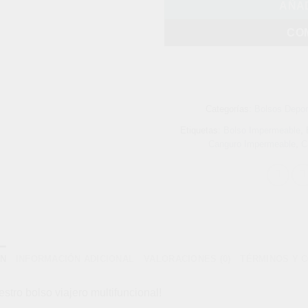
AÑAD
CO
Categorías:
Bolsos Depor
Etiquetas:
Bolso Impermeable
,
Canguro Impermeable
,
C
ÓN
INFORMACIÓN ADICIONAL
VALORACIONES (0)
TÉRMINOS Y 
stro bolso viajero multifuncional!