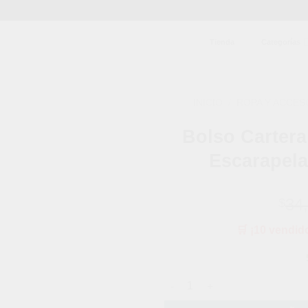
Tienda
Categorías
INICIO
/
ROPA Y ACCES
Bolso Cartera
Añadir
a la
Escarapel
lista de
deseos
34
$
🛒 ¡10 vendid
Bolso Cartera Impermeable Vi