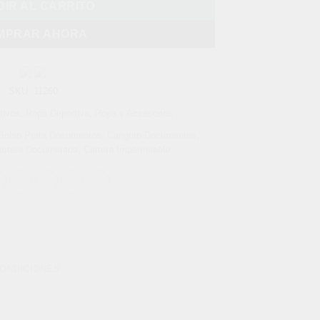
IR AL CARRITO
MPRAR AHORA
SKU:
11260
tivos
,
Ropa Deportiva
,
Ropa y Accesorios
Bolso Porta Documentos
,
Canguro Documentos
,
artera Documentos
,
Cartera Impermeable
CONDICIONES