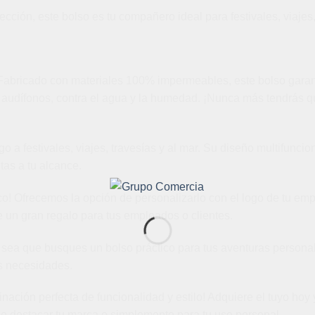
tección, este bolso es tu compañero ideal para festivales, viaje
Fabricado con materiales 100% impermeables, este bolso garant
 audífonos, contra el agua y la humedad. ¡Nunca más tendrás qu
go a festivales, viajes, travesías y al mar. Su diseño multifunci
as a tu alcance.
co! Ofrecemos la opción de personalizarlo con el logo de tu em
 un gran regalo para tus empleados o clientes.
 sea que busques un bolso práctico para tus aventuras personal
us necesidades.
nación perfecta de funcionalidad y estilo! Adquiere el tuyo hoy 
de destacar tu marca o simplemente para tu uso personal.