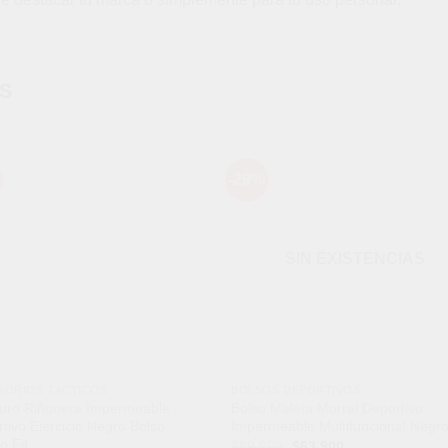
S
-29%
Añadir
Aña
a la
a l
lista de
lista
deseos
des
SIN EXISTENCIAS
SORIOS TÁCTICOS
BOLSOS DEPORTIVOS
uro Riñonera Impermeable
Bolso Maleta Morral Deportivo
tivo Ejercicio Negro Bolso
Impermeable Multifuncional Negr
o Fit
El
El
$
89,900
$
63,900