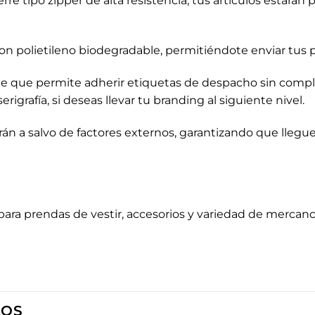
rre tipo zipper de alta resistencia, tus artículos estarán
 polietileno biodegradable, permitiéndote enviar tus p
ente que permite adherir etiquetas de despacho sin comp
igrafía, si deseas llevar tu branding al siguiente nivel.
án a salvo de factores externos, garantizando que llegu
para prendas de vestir, accesorios y variedad de mercancí
DOS