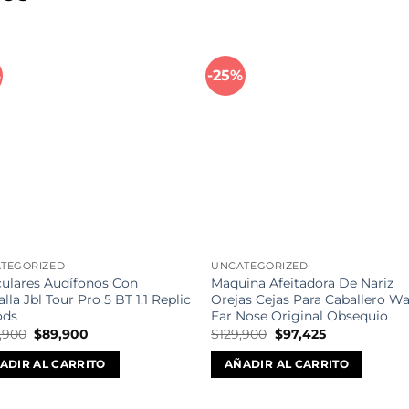
%
-25%
Añadir
Aña
a la
a l
lista de
lista
deseos
des
TEGORIZED
UNCATEGORIZED
culares Audífonos Con
Maquina Afeitadora De Nariz
lla Jbl Tour Pro 5 BT 1.1 Replic
Orejas Cejas Para Caballero Wa
ods
Ear Nose Original Obsequio
El
El
El
El
,900
$
89,900
$
129,900
$
97,425
precio
precio
precio
precio
original
actual
original
actual
ADIR AL CARRITO
AÑADIR AL CARRITO
era:
es:
era:
es:
$285,900.
$89,900.
$129,900.
$97,425.