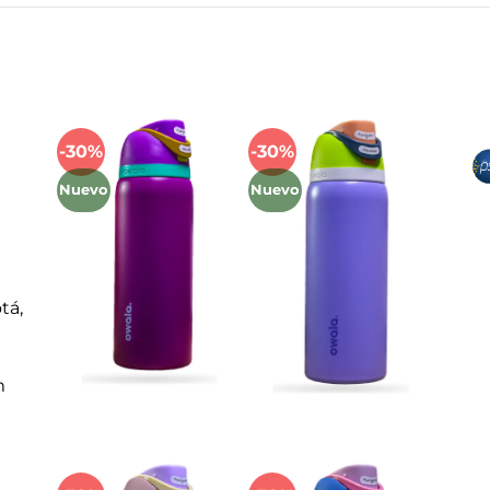
Mét
-30%
-30%
Añadir
Añadir
a la
a la
Nuevo
Nuevo
lista
lista
de
de
deseos
deseos
tá,
m