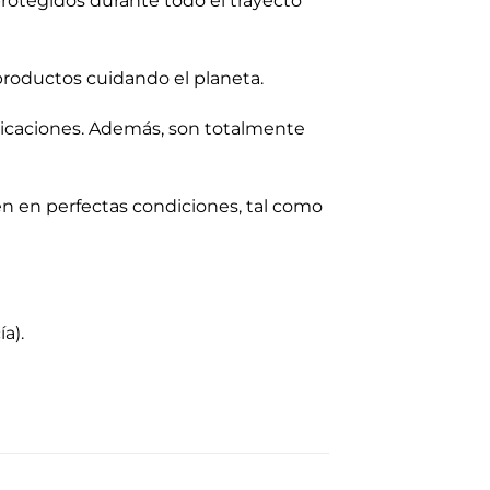
 protegidos durante todo el trayecto
roductos cuidando el planeta.
licaciones. Además, son totalmente
en en perfectas condiciones, tal como
a).