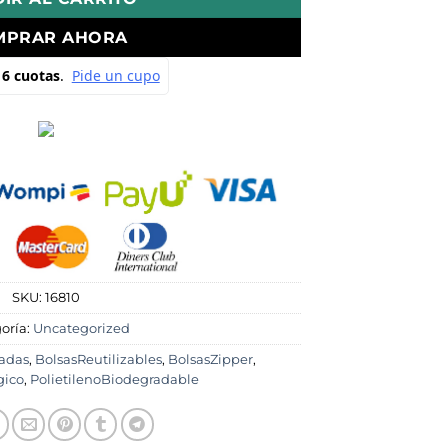
MPRAR AHORA
SKU:
16810
oría:
Uncategorized
adas
,
BolsasReutilizables
,
BolsasZipper
,
ico
,
PolietilenoBiodegradable