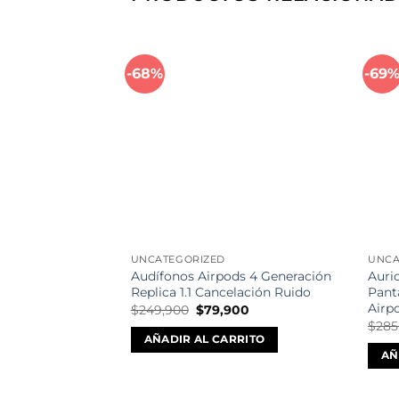
-68%
-69
Añadir
a la
lista de
deseos
UNCATEGORIZED
UNCA
Audífonos Airpods 4 Generación
Auri
Replica 1.1 Cancelación Ruido
Panta
Airp
El
El
$
249,900
$
79,900
precio
precio
$
285
original
actual
AÑADIR AL CARRITO
era:
es:
AÑ
$249,900.
$79,900.