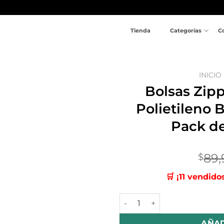
Tienda
Categorías
C
INICIO
Bolsas Zip
Añadir
Polietileno 
a la
lista
Pack d
de
deseos
89
$
🛒 ¡11 vendido
Bolsas Zipper Esmeriladas d
AÑAD