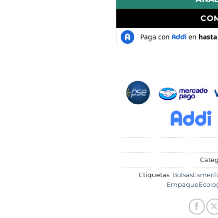
CO
Categ
Etiquetas:
BolsasEsmeril
EmpaqueEcolog