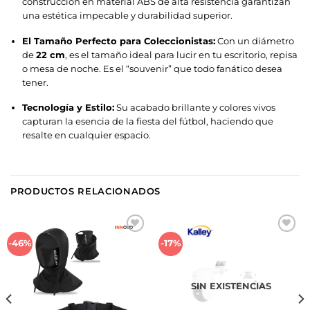
construcción en material ABS de alta resistencia garantizan
una estética impecable y durabilidad superior.
El Tamaño Perfecto para Coleccionistas:
Con un diámetro
de
22 cm
, es el tamaño ideal para lucir en tu escritorio, repisa
o mesa de noche. Es el “souvenir” que todo fanático desea
tener.
Tecnología y Estilo:
Su acabado brillante y colores vivos
capturan la esencia de la fiesta del fútbol, haciendo que
resalte en cualquier espacio.
PRODUCTOS RELACIONADOS
Añadir
Añadir
-46%
-17%
a la
a la
lista de
lista de
deseos
deseos
SIN EXISTENCIAS