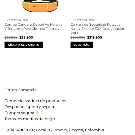
UNCATEGORIZED
UNCATEGORIZED
Combo Canguro Deportivo Naranja
Cámara de Seguridad Rotativa
Y Balaclava Para Ciclistas Filtro Uv
Kalley Exterior 130° Gran Angular
WiFi
El
El
El
El
$
65,900
$
35,900
$
385,000
$
319,900
precio
precio
precio
precio
original
actual
original
actual
AÑADIR AL CARRITO
LEER MÁS
era:
es:
era:
es:
$65,900.
$35,900.
$385,000.
$319,900.
Grupo Comercia
Comercializadora de productos
Despacho rápido y seguro
Compra segura
Todos los medios de pago
Calle 14 # 19 -92 Local 112 Innovo, Bogotá, Colombia