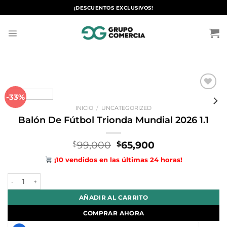
Saltar
¡DESCUENTOS EXCLUSIVOS!
al
contenido
-33%
Añadir
a la
INICIO
/
UNCATEGORIZED
lista de
deseos
Balón De Fútbol Trionda Mundial 2026 1.1
El
El
99,000
65,900
$
$
precio
precio
¡10 vendidos en las últimas 24 horas!
original
actual
era:
es:
Balón De Fútbol Trionda Mundial 2026 1.1 cantidad
$99,000.
$65,900.
AÑADIR AL CARRITO
COMPRAR AHORA