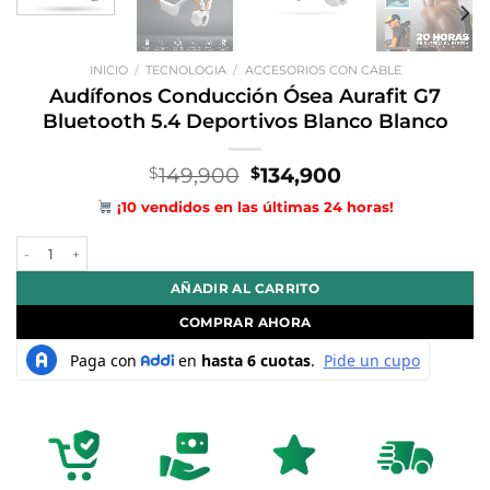
INICIO
/
TECNOLOGIA
/
ACCESORIOS CON CABLE
Audífonos Conducción Ósea Aurafit G7
Bluetooth 5.4 Deportivos Blanco Blanco
El
El
149,900
134,900
$
$
precio
precio
¡10 vendidos en las últimas 24 horas!
original
actual
era:
es:
Audífonos Conducción Ósea Aurafit G7 Bluetooth 5.4 Deportivos Blan
$149,900.
$134,900.
AÑADIR AL CARRITO
COMPRAR AHORA