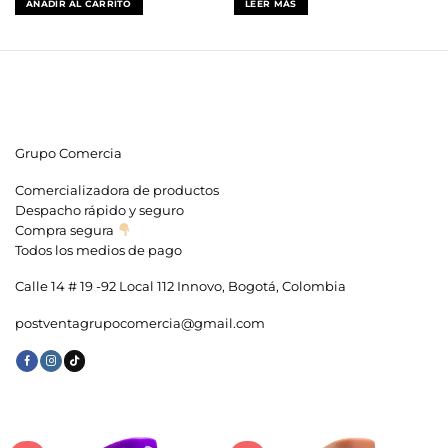
AÑADIR AL CARRITO
LEER MÁS
era:
es:
era:
es:
$85,900.
$55,900.
$369,900.
$185,900.
Grupo Comercia
Comercializadora de productos
Despacho rápido y seguro
Compra segura
Todos los medios de pago
Calle 14 # 19 -92 Local 112 Innovo, Bogotá, Colombia
postventagrupocomercia@gmail.com