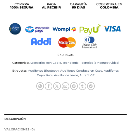
SKU:
16303
Categorías:
Accesorios con Cable
,
Tecnología
,
Tecnología y conectividad
Etiquetas:
Audifonos Bluetooth
,
Audifonos Conduccion Osea
,
Audifonos
Deportivos
,
Audífonos óseos
,
Aurafit G7
DESCRIPCIÓN
VALORACIONES (0)