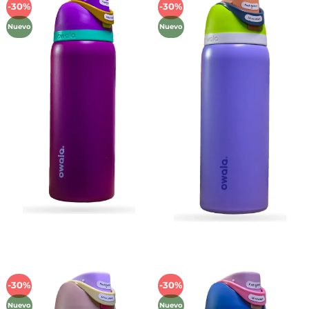
-30%
-30%
Añadir
Añadir
a la
a la
Nuevo
Nuevo
lista de
lista de
deseos
deseos
-30%
-30%
Añadir
Añadir
a la
a la
Nuevo
Nuevo
lista de
lista de