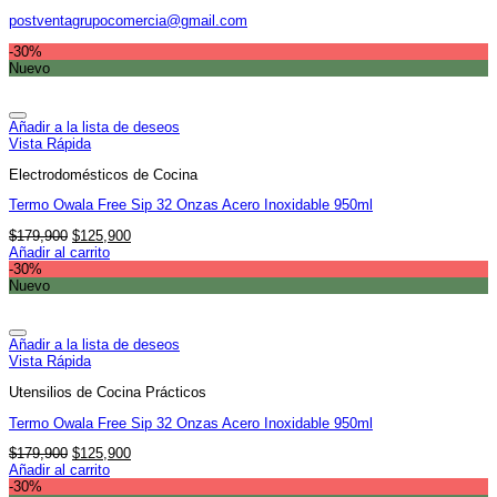
postventagrupocomercia@gmail.com
-30%
Nuevo
Añadir a la lista de deseos
Vista Rápida
Electrodomésticos de Cocina
Termo Owala Free Sip 32 Onzas Acero Inoxidable 950ml
El
El
$
179,900
$
125,900
precio
precio
Añadir al carrito
original
actual
-30%
era:
es:
Nuevo
$179,900.
$125,900.
Añadir a la lista de deseos
Vista Rápida
Utensilios de Cocina Prácticos
Termo Owala Free Sip 32 Onzas Acero Inoxidable 950ml
El
El
$
179,900
$
125,900
precio
precio
Añadir al carrito
original
actual
-30%