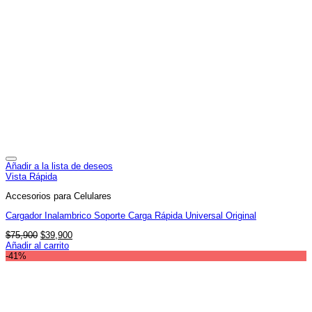
Añadir a la lista de deseos
Vista Rápida
Accesorios para Celulares
Cargador Inalambrico Soporte Carga Rápida Universal Original
El
El
$
75,900
$
39,900
precio
precio
Añadir al carrito
original
actual
-41%
era:
es:
$75,900.
$39,900.