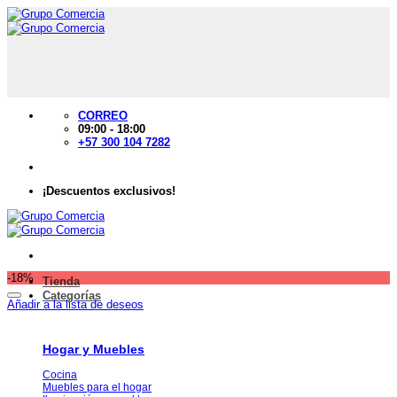
Saltar
al
contenido
CORREO
09:00 - 18:00
+57 300 104 7282
¡Descuentos exclusivos!
-18%
Tienda
Categorías
Añadir a la lista de deseos
Hogar y Muebles
Cocina
Muebles para el hogar