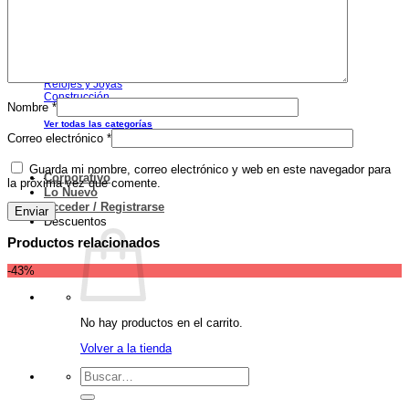
Más Categorías
Cámaras y Accesorios
Herramientas
Animales y Mascotas
Relojes y Joyas
Construcción
Nombre
*
Ver todas las categorías
Correo electrónico
*
Guarda mi nombre, correo electrónico y web en este navegador para
Corporativo
la próxima vez que comente.
Lo Nuevo
Acceder / Registrarse
Descuentos
Productos relacionados
-43%
No hay productos en el carrito.
Volver a la tienda
Buscar
por: