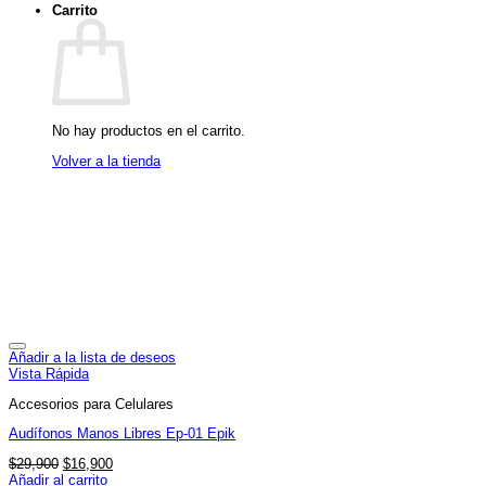
Carrito
No hay productos en el carrito.
Volver a la tienda
Añadir a la lista de deseos
Vista Rápida
Accesorios para Celulares
Audífonos Manos Libres Ep-01 Epik
El
El
$
29,900
$
16,900
precio
precio
Añadir al carrito