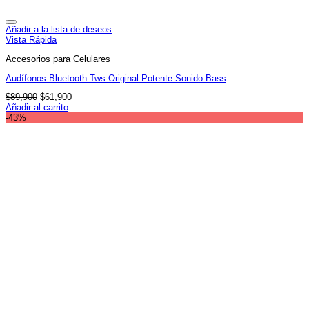
Añadir a la lista de deseos
Vista Rápida
Accesorios para Celulares
Audífonos Bluetooth Tws Original Potente Sonido Bass
El
El
$
89,900
$
61,900
precio
precio
Añadir al carrito
original
actual
-43%
era:
es:
$89,900.
$61,900.