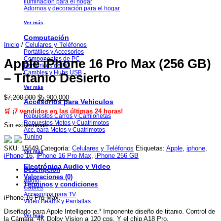
Iluminación para el hogar
Adornos y decoración para el hogar
Ver más
Computación
Inicio
/
Celulares y Teléfonos
Portátiles y Accesorios
Componentes de PC
Apple iPhone 16 Pro Max (256 GB)
Periféricos de PC
Cambles y Hubs USB
– Titanio Desierto
Ver más
El
El
$
7,200,000
$
5,900,000
Accesorios para Vehiculos
precio
precio
🛒 ¡7 vendidos en las últimas 24 horas!
original
actual
Repuestos Carros y Camionetas
era:
es:
Repuestos Motos y Cuatrimotos
Sin existencias
$7,200,000.
$5,900,000.
Acc. para Motos y Cuatrimotos
Tuning
SKU:
15649
Categoría:
Celulares y Teléfonos
Etiquetas:
Apple
,
iphone
,
Ver más
iPhone 16
,
iPhone 16 Pro Max
,
iPhone 256 GB
Electrónica Audio y Video
Descripción
Valoraciones (0)
Audio
Términos y condiciones
Cables
Accesorios para TV
iPhone 16 Pro Max.
Video Beams y Pantallas
Diseñado para Apple Intelligence.¹ Imponente diseño de titanio. Control de
Ver más
la Cámara. 4K Dolby Vision a 120 cps. Y el chip A18 Pro.