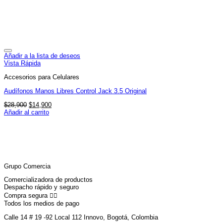
Añadir a la lista de deseos
Vista Rápida
Accesorios para Celulares
Audífonos Manos Libres Control Jack 3.5 Original
El
El
$
28,900
$
14,900
precio
precio
Añadir al carrito
original
actual
era:
es:
$28,900.
$14,900.
Grupo Comercia
Comercializadora de productos
Despacho rápido y seguro
Compra segura 👇🏼
Todos los medios de pago
Calle 14 # 19 -92 Local 112 Innovo, Bogotá, Colombia