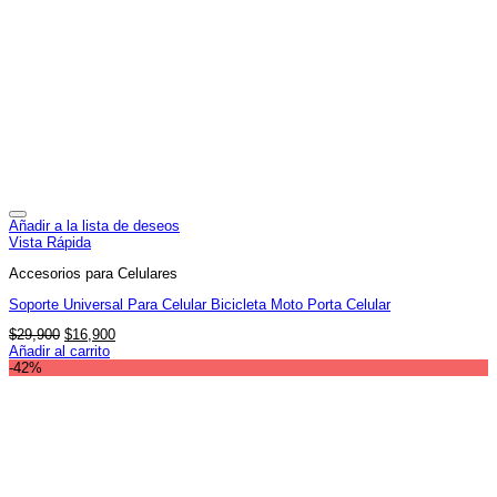
Añadir a la lista de deseos
Vista Rápida
Accesorios para Celulares
Soporte Universal Para Celular Bicicleta Moto Porta Celular
El
El
$
29,900
$
16,900
precio
precio
Añadir al carrito
original
actual
-42%
era:
es:
$29,900.
$16,900.