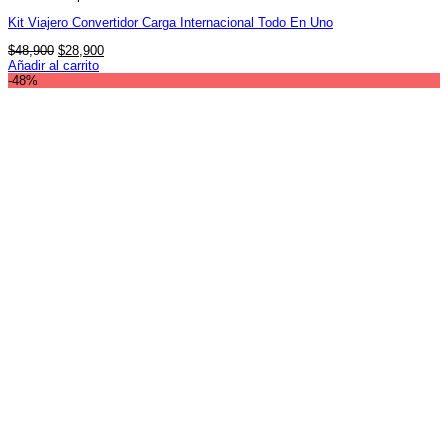
Kit Viajero Convertidor Carga Internacional Todo En Uno
El
El
$
48,900
$
28,900
precio
precio
Añadir al carrito
original
actual
-48%
era:
es:
$48,900.
$28,900.