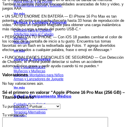
Ropa Interior y de Dormir
También te permite disfrutar funcionalidades avanzadas de foto y video, y
Indumentaria Laboral y Escolar
juegos AAA.
Ver más
• UN SALTO ENORME EN BATERÍA — El iPhone 16 Pro Max es tan
potente y eficiente que puede ofrecerte hasta 33 horas de reproducción de
Belleza y Cuidado Personal
video.³ Acopla un cargador MagSafe para obtener una carga inalámbrica
más rápida o carga a través del puerto USB-C.⁴
Cuidado para el Cabello
Artefactos para el Cabello
• PERSONALIZA TU IPHONE — Con iOS 18 puedes cambiar el color de
Barbería
los íconos de la pantalla de inicio a tu gusto. Encuentra tus tomas
Maquillaje
favoritas en un flash en la rediseñada app Fotos. Y agrega divertidos
efectos animados a cualquier palabra, frase o emoji en iMessage.⁵
Ver más
• FUNCIONALIDADES ESENCIALES DE SEGURIDAD — Con Detección
Juegos y Juguetes
de Choques, el iPhone puede detectar si sufres un accidente
automovilístico grave y pedir ayuda cuando tú no puedes.⁶
Arte y Manualidades
Muñecos y Muñecas
Valoraciones
Vehículos Montables para Niños
Armas y Lanzadores de Juguete
No hay valoraciones aún.
Ver más
Sé el primero en valorar “Apple iPhone 16 Pro Max (256 GB) –
Salud y Equipamiento Médico
Titanio Desierto”
Cuidado de la Salud
Tu puntuación
*
Equipamiento Médico
Terapias Alternativas
Tu valoración
*
Masajes
Ver más