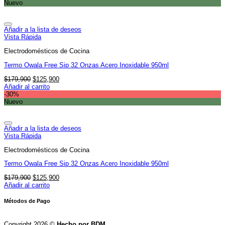
era:
es:
Nuevo
$179,900.
$125,900.
Añadir a la lista de deseos
Vista Rápida
Electrodomésticos de Cocina
Termo Owala Free Sip 32 Onzas Acero Inoxidable 950ml
El
El
$
179,900
$
125,900
precio
precio
Añadir al carrito
original
actual
-30%
era:
es:
Nuevo
$179,900.
$125,900.
Añadir a la lista de deseos
Vista Rápida
Electrodomésticos de Cocina
Termo Owala Free Sip 32 Onzas Acero Inoxidable 950ml
El
El
$
179,900
$
125,900
precio
precio
Añadir al carrito
original
actual
era:
es:
Métodos de Pago
$179,900.
$125,900.
Copyright 2026 ©
Hecho por BDM