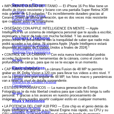
Deportes y Fitness
• IMPONENTE DISEÑO DE TITANIO — El iPhone 16 Pro Max tiene un
diseño de titanio resistente y liviano con una pantalla Super Retina XDR
Ciclismo
más grande, de 6,9 pulgadas.² Es increíblemente duradero gracias al
Camping, Caza y Pesca
Ceramic Shield de última generación, que es dos veces más resistente
Fitness y Musculación
que cualquier vidrio de smartphone.
Monopatines y Scooters
• DISEÑADO CON APPLE INTELLIGENCE EN MENTE — Apple
Ver más
Intelligence es un sistema de inteligencia personal que te ayuda a escribir,
expresarte y hacer de todo con mucha facilidad. Y las avanzadas
Celulares y Teléfonos
protecciones de privacidad te dan la tranquilidad de saber que nadie más
podrá acceder a tus datos. Ni siquiera Apple. [Apple Intelligence estará
Accesorios para Celulares
disponible en inglés de Estados Unidos a finales de 2024].¹
Smartwatches y Accesorios
Telefonía Fija e Inalámbrica
• CONTROL DE LA CÁMARA — Con esta nueva funcionalidad podrás
acceder fácilmente a las herramientas de la cámara, como el zoom o la
Ver más
profundidad de campo, para que no se te escape ni un momento.
Electrodomésticos
• CAPTURAS SOÑADAS — La cámara Fusion de 48 MP te permite
grabar en 4K Dolby Vision a 120 cps para llevar tus videos a otro nivel. Y
Pequeños Electrodomésticos
con la cámara ultra gran angular de 48 MP, tus fotos macro y panorámicas
Lavado
van a tener un nivel de detalle sorprendente.
Artefactos de Cuidado Personal
Climatización
• ESTILOS FOTOGRÁFICOS — La nueva generación de Estilos
Fotográficos te da más libertad creativa para que cada foto tenga tu sello
Ver más
personal. Y gracias a los avances en nuestro procesamiento de
imágenes, ahora puedes revertir cualquier estilo en cualquier momento.
Ropa y Accesorios
• LA POTENCIA DEL CHIP A18 PRO — Este chip es el genio detrás de
Accesorios de Moda
Apple Intelligence, gracias a su Neural Engine más rápido, su CPU y su
Equipaje, Bolsos y Carteras
GPU mejoradas, y un gran salto en el ancho de banda de memoria.