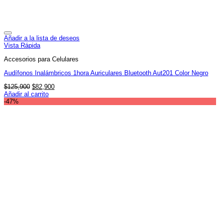
Añadir a la lista de deseos
Vista Rápida
Accesorios para Celulares
Audífonos Inalámbricos 1hora Auriculares Bluetooth Aut201 Color Negro
El
El
$
125,900
$
82,900
precio
precio
Añadir al carrito
original
actual
-47%
era:
es:
$125,900.
$82,900.