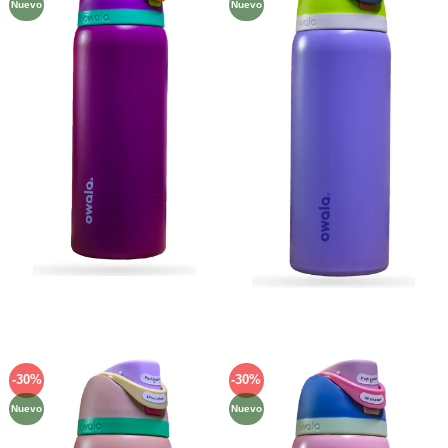
Nuevo
Nuevo
lista de
lista de
deseos
deseos
-30%
-30%
Añadir
Añadir
a la
a la
Nuevo
Nuevo
lista de
lista de
deseos
deseos