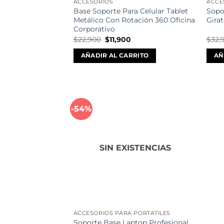
ACCESORIOS
ACCE
Base Soporte Para Celular Tablet
Sopor
Metálico Con Rotación 360 Oficina
Girat
Corporativo
El
El
$
22,900
$
11,900
$
32,
precio
precio
original
actual
AÑADIR AL CARRITO
AÑ
era:
es:
$22,900.
$11,900.
-54%
Añadir
a la
lista de
deseos
SIN EXISTENCIAS
ACCESORIOS PARA PORTÁTILES
Soporte Base Laptop Profesional