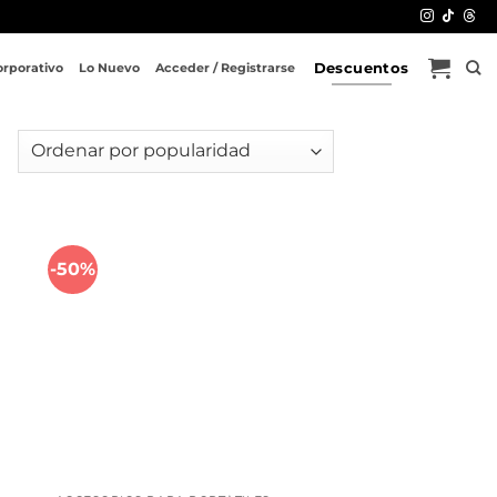
Descuentos
orporativo
Lo Nuevo
Acceder / Registrarse
-50%
dir
Añadir
a
a la
 de
lista de
eos
deseos