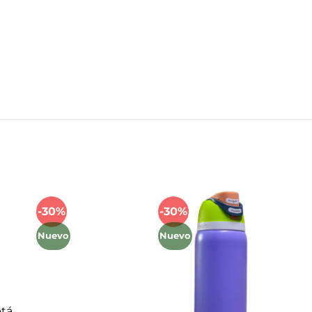
Mét
-30%
-30%
Añadir
Añadir
a la
a la
Nuevo
Nuevo
lista
lista
de
de
deseos
deseos
tá,