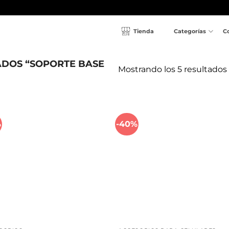
Tienda
Categorías
C
DOS “SOPORTE BASE
Mostrando los 5 resultados
%
-40%
Añadir
Aña
a la
a l
lista de
lista
deseos
des