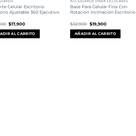
SORIOS
ACCESORIOS PARA CELULARES
te Celular Escritorio
Base Para Celular Fina Con
orio Ajustable 360 Ejecutivo
Rotación Inclinación Escritorio
El
El
El
El
900
$
17,900
$
32,900
$
19,900
precio
precio
precio
precio
original
actual
original
actual
ADIR AL CARRITO
AÑADIR AL CARRITO
era:
es:
era:
es:
$32,900.
$17,900.
$32,900.
$19,900.