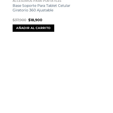
ACCESORIOS PARA PORTÁTILES
Base Soporte Para Tablet Celular
Giratorio 360 Ajustable
El
El
$
37,900
$
18,900
precio
precio
original
actual
AÑADIR AL CARRITO
era:
es:
$37,900.
$18,900.