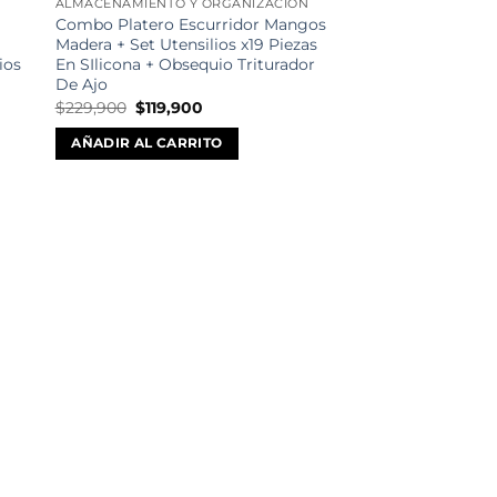
ALMACENAMIENTO Y ORGANIZACIÓN
Combo Platero Escurridor Mangos
Madera + Set Utensilios x19 Piezas
ios
En SIlicona + Obsequio Triturador
De Ajo
El
El
$
229,900
$
119,900
precio
precio
original
actual
AÑADIR AL CARRITO
era:
es:
$229,900.
$119,900.