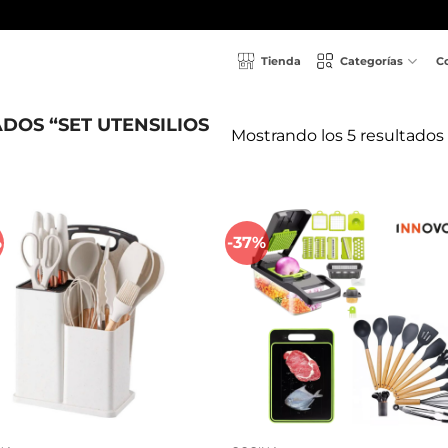
Tienda
Categorías
C
OS “SET UTENSILIOS
Mostrando los 5 resultados
%
-37%
Añadir
Aña
a la
a l
lista de
lista
deseos
des