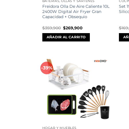
BATERÍAS, OLLAS Y SARTENES
COCI
Freidora Olla De Aire Caliente 10L
Set 
2400W Digital Air Fryer Gran
Sili
Capacidad + Obsequio
El
El
$
359,900
$
269,900
$
169
precio
precio
original
actual
AÑADIR AL CARRITO
AÑ
era:
es:
$359,900.
$269,900.
-39%
Añadir
a la
lista de
deseos
HOGAR Y MUEBLES