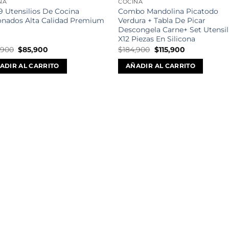
NA
COCINA
19 Utensilios De Cocina
Combo Mandolina Picatodo
conados Alta Calidad Premium
Verdura + Tabla De Picar
Descongela Carne+ Set Utensil
X12 Piezas En Silicona
El
El
El
El
,900
$
85,900
$
184,900
$
115,900
precio
precio
precio
precio
original
actual
original
actual
ADIR AL CARRITO
AÑADIR AL CARRITO
era:
es:
era:
es:
$169,900.
$85,900.
$184,900.
$115,900.