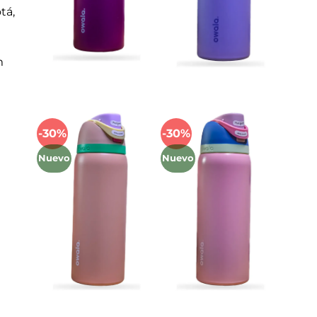
tá,
m
-30%
-30%
Añadir
Añadir
a la
a la
Nuevo
Nuevo
lista
lista
de
de
deseos
deseos