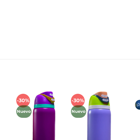
Mét
-30%
-30%
Añadir
Añadir
a la
a la
Nuevo
Nuevo
lista
lista
de
de
deseos
deseos