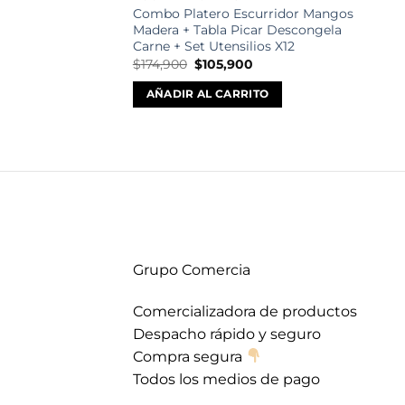
Combo Platero Escurridor Mangos
Madera + Tabla Picar Descongela
Carne + Set Utensilios X12
El
El
$
174,900
$
105,900
precio
precio
original
actual
AÑADIR AL CARRITO
era:
es:
$174,900.
$105,900.
Grupo Comercia
Comercializadora de productos
Despacho rápido y seguro
Compra segura
Todos los medios de pago