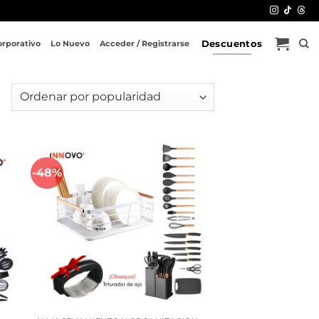
Descuentos
orporativo
Lo Nuevo
Acceder / Registrarse
-48%
dir
Añadir
a
a la
 de
lista de
eos
deseos