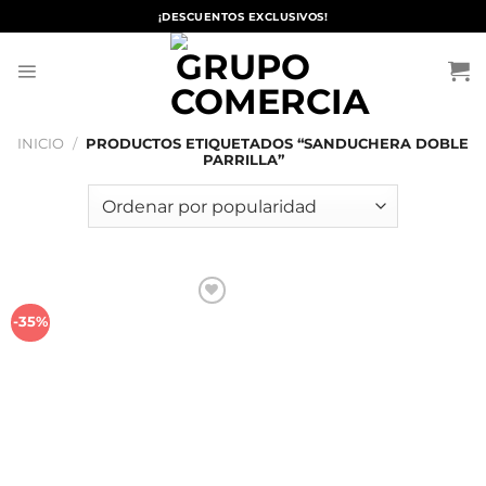
Saltar
¡DESCUENTOS EXCLUSIVOS!
al
contenido
INICIO
/
PRODUCTOS ETIQUETADOS “SANDUCHERA DOBLE
PARRILLA”
Añadir
-35%
a la
lista de
deseos