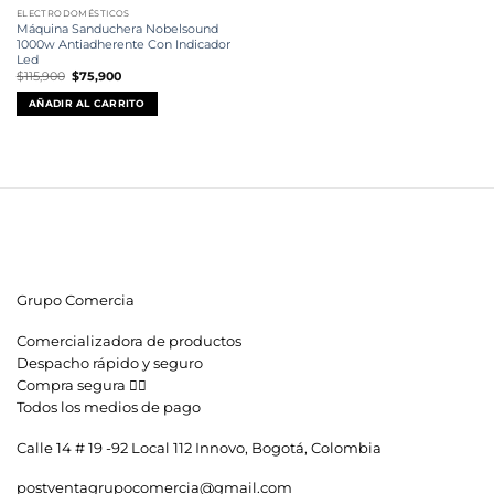
ELECTRODOMÉSTICOS
Máquina Sanduchera Nobelsound
1000w Antiadherente Con Indicador
Led
El
El
$
115,900
$
75,900
precio
precio
original
actual
AÑADIR AL CARRITO
era:
es:
$115,900.
$75,900.
Grupo Comercia
Comercializadora de productos
Despacho rápido y seguro
Compra segura 👇🏼
Todos los medios de pago
Calle 14 # 19 -92 Local 112 Innovo, Bogotá, Colombia
postventagrupocomercia@gmail.com