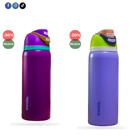
-30%
-30%
Añadir
Añadir
a la
a la
Nuevo
Nuevo
lista de
lista de
deseos
deseos