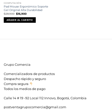
COMPUTACIÓN
Pad Mouse Ergonómico Soporte
Gel Original Alta Durabilidad
El
El
$
28,900
$
16,900
precio
precio
original
actual
AÑADIR AL CARRITO
era:
es:
$28,900.
$16,900.
Grupo Comercia
Comercializadora de productos
Despacho rápido y seguro
Compra segura
Todos los medios de pago
Calle 14 # 19 -92 Local 112 Innovo, Bogotá, Colombia
postventagrupocomercia@gmail.com