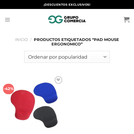
Saltar
¡DESCUENTOS EXCLUSIVOS!
al
contenido
INICIO
/
PRODUCTOS ETIQUETADOS “PAD MOUSE
ERGONOMICO”
Añadir
-42%
a la
lista de
deseos