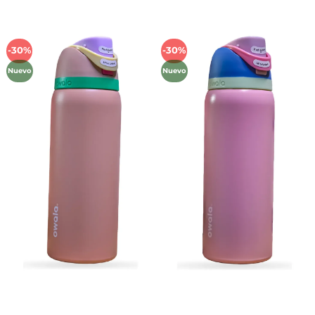
-30%
-30%
Añadir
Añadir
a la
a la
Nuevo
Nuevo
lista de
lista de
deseos
deseos