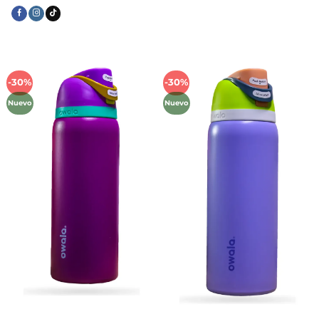
-30%
-30%
Añadir
Añadir
a la
a la
Nuevo
Nuevo
lista de
lista de
deseos
deseos