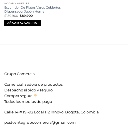
HOGAR Y MUEBLES
Escurridor De Platos Vasos Cubiertos
Dispensador Jabón Home
El
El
$
189,900
$
89,900
precio
precio
original
actual
AÑADIR AL CARRITO
era:
es:
$189,900.
$89,900.
Grupo Comercia
Comercializadora de productos
Despacho rápido y seguro
Compra segura
Todos los medios de pago
Calle 14 # 19 -92 Local 112 Innovo, Bogotá, Colombia
postventagrupocomercia@gmail.com