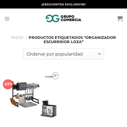
Saltar
¡DESCUENTOS EXCLUSIVOS!
al
contenido
INICIO
/
PRODUCTOS ETIQUETADOS “ORGANIZADOR
ESCURRIDOR LOZA”
Añadir
-53%
a la
lista de
deseos