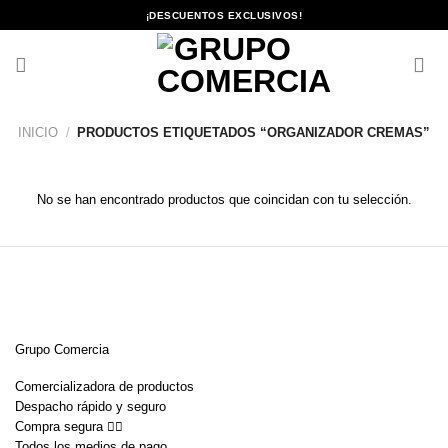
Saltar
¡DESCUENTOS EXCLUSIVOS!
al
contenido
INICIO
/
PRODUCTOS ETIQUETADOS “ORGANIZADOR CREMAS”
No se han encontrado productos que coincidan con tu selección.
Grupo Comercia
Comercializadora de productos
Despacho rápido y seguro
Compra segura 👇🏼
Todos los medios de pago