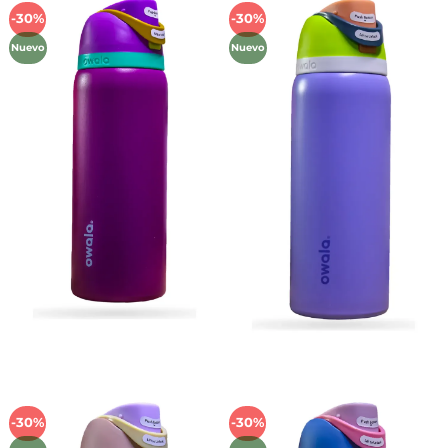
-30%
-30%
Añadir
Añadir
a la
a la
Nuevo
Nuevo
lista de
lista de
deseos
deseos
-30%
-30%
Añadir
Añadir
a la
a la