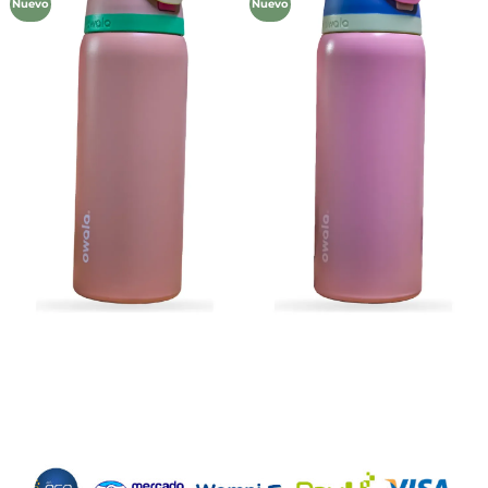
Nuevo
Nuevo
lista de
lista de
deseos
deseos
Métodos de Pago