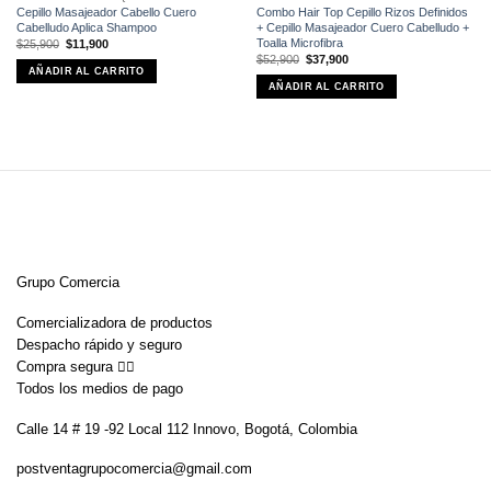
Cepillo Masajeador Cabello Cuero
Combo Hair Top Cepillo Rizos Definidos
Cabelludo Aplica Shampoo
+ Cepillo Masajeador Cuero Cabelludo +
Toalla Microfibra
El
El
$
25,900
$
11,900
precio
precio
El
El
$
52,900
$
37,900
original
actual
precio
precio
AÑADIR AL CARRITO
era:
es:
original
actual
$25,900.
$11,900.
AÑADIR AL CARRITO
era:
es:
$52,900.
$37,900.
Grupo Comercia
Comercializadora de productos
Despacho rápido y seguro
Compra segura 👇🏼
Todos los medios de pago
Calle 14 # 19 -92 Local 112 Innovo, Bogotá, Colombia
postventagrupocomercia@gmail.com