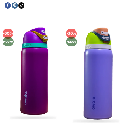
-30%
-30%
Añadir
Añadir
a la
a la
Nuevo
Nuevo
lista de
lista de
deseos
deseos