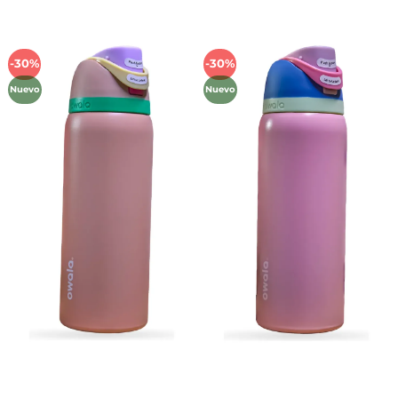
-30%
-30%
Añadir
Añadir
a la
a la
Nuevo
Nuevo
lista de
lista de
deseos
deseos