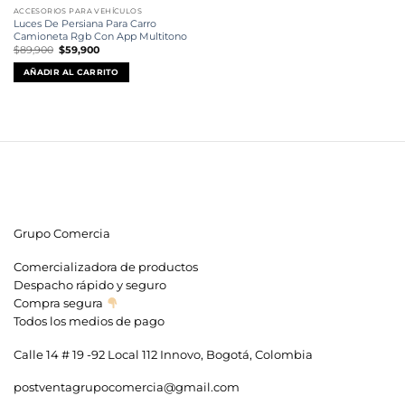
ACCESORIOS PARA VEHÍCULOS
Luces De Persiana Para Carro
Camioneta Rgb Con App Multitono
El
El
$
89,900
$
59,900
precio
precio
original
actual
AÑADIR AL CARRITO
era:
es:
$89,900.
$59,900.
Grupo Comercia
Comercializadora de productos
Despacho rápido y seguro
Compra segura
Todos los medios de pago
Calle 14 # 19 -92 Local 112 Innovo, Bogotá, Colombia
postventagrupocomercia@gmail.com