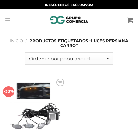
Saltar
¡DESCUENTOS EXCLUSIVOS!
al
contenido
INICIO
/
PRODUCTOS ETIQUETADOS “LUCES PERSIANA
CARRO”
Añadir
-33%
a la
lista de
deseos