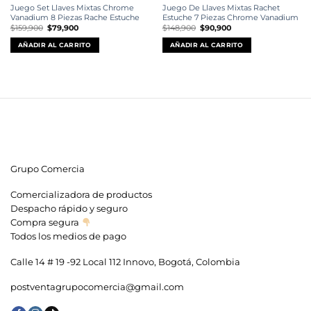
Juego Set Llaves Mixtas Chrome
Juego De Llaves Mixtas Rachet
Vanadium 8 Piezas Rache Estuche
Estuche 7 Piezas Chrome Vanadium
El
El
El
El
$
159,900
$
79,900
$
148,900
$
90,900
precio
precio
precio
precio
original
actual
original
actual
AÑADIR AL CARRITO
AÑADIR AL CARRITO
era:
es:
era:
es:
$159,900.
$79,900.
$148,900.
$90,900.
Grupo Comercia
Comercializadora de productos
Despacho rápido y seguro
Compra segura
Todos los medios de pago
Calle 14 # 19 -92 Local 112 Innovo, Bogotá, Colombia
postventagrupocomercia@gmail.com