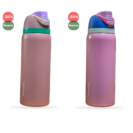
-30%
-30%
Añadir
Añadir
a la
a la
Nuevo
Nuevo
lista de
lista de
deseos
deseos