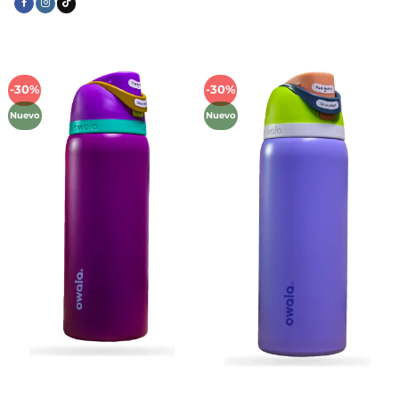
-30%
-30%
Añadir
Añadir
a la
a la
Nuevo
Nuevo
lista de
lista de
deseos
deseos