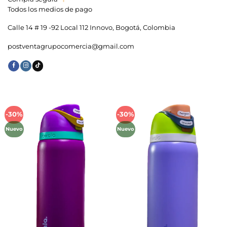
Todos los medios de pago
Calle 14 # 19 -92 Local 112 Innovo, Bogotá, Colombia
postventagrupocomercia@gmail.com
-30%
-30%
Añadir
Añadir
a la
a la
Nuevo
Nuevo
lista de
lista de
deseos
deseos