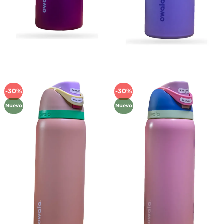
-30%
-30%
Añadir
Añadir
a la
a la
Nuevo
Nuevo
lista de
lista de
deseos
deseos