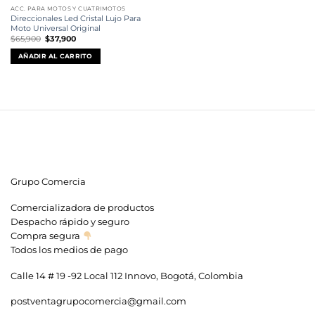
ACC. PARA MOTOS Y CUATRIMOTOS
Direccionales Led Cristal Lujo Para
Moto Universal Original
El
El
$
65,900
$
37,900
precio
precio
original
actual
AÑADIR AL CARRITO
era:
es:
$65,900.
$37,900.
Grupo Comercia
Comercializadora de productos
Despacho rápido y seguro
Compra segura
Todos los medios de pago
Calle 14 # 19 -92 Local 112 Innovo, Bogotá, Colombia
postventagrupocomercia@gmail.com