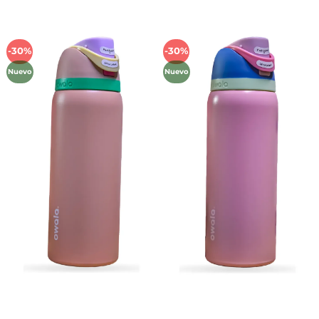
-30%
-30%
Añadir
Añadir
a la
a la
Nuevo
Nuevo
lista de
lista de
deseos
deseos