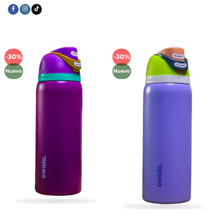
-30%
-30%
Añadir
Añadir
a la
a la
Nuevo
Nuevo
lista de
lista de
deseos
deseos