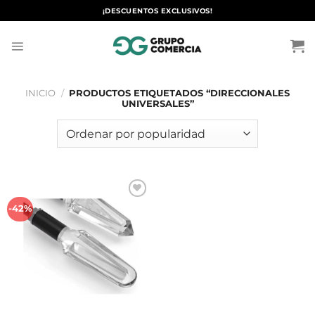
Saltar
¡DESCUENTOS EXCLUSIVOS!
al
contenido
INICIO
/
PRODUCTOS ETIQUETADOS “DIRECCIONALES
UNIVERSALES”
Añadir
-42%
a la
lista de
deseos