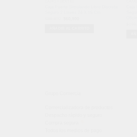
CAJAS FUERTES
CAJA
Caja Fuerte Simulando Libro Discreta
Caja 
Seguro 2 Llaves 24 X 15 Cm
Segur
Ofici
El
El
$
88,900
$
60,900
precio
precio
$
198
original
actual
AÑADIR AL CARRITO
era:
es:
AÑ
$88,900.
$60,900.
Grupo Comercia
Comercializadora de productos
Despacho rápido y seguro
Compra segura
Todos los medios de pago