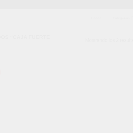
Tienda
Categorías
OS “CAJA FUERTE
Mostrando los 2 resul
Añadir
a la
lista de
deseos