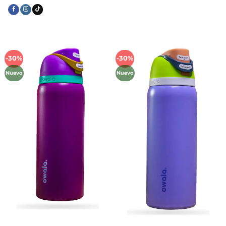
-30%
-30%
Añadir
Añadir
a la
a la
Nuevo
Nuevo
lista de
lista de
deseos
deseos