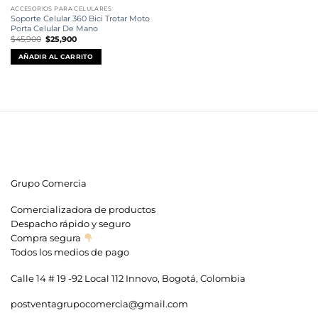
ACCESORIOS PARA CELULARES
Soporte Celular 360 Bici Trotar Moto
Porta Celular De Mano
El
El
$
45,900
$
25,900
precio
precio
original
actual
AÑADIR AL CARRITO
era:
es:
$45,900.
$25,900.
Grupo Comercia
Comercializadora de productos
Despacho rápido y seguro
Compra segura
Todos los medios de pago
Calle 14 # 19 -92 Local 112 Innovo, Bogotá, Colombia
postventagrupocomercia@gmail.com