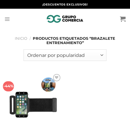
Saltar
¡DESCUENTOS EXCLUSIVOS!
al
contenido
INICIO
/
PRODUCTOS ETIQUETADOS “BRAZALETE
ENTRENAMIENTO”
Añadir
-44%
a la
lista de
deseos