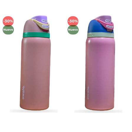
-30%
-30%
Añadir
Añadir
a la
a la
Nuevo
Nuevo
lista de
lista de
deseos
deseos