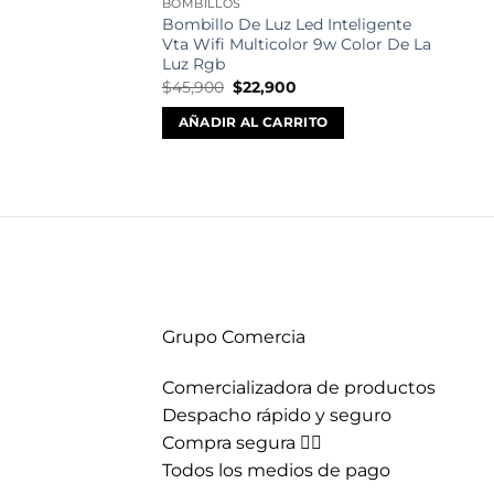
BOMBILLOS
Bombillo De Luz Led Inteligente
Vta Wifi Multicolor 9w Color De La
Luz Rgb
El
El
$
45,900
$
22,900
precio
precio
original
actual
AÑADIR AL CARRITO
era:
es:
$45,900.
$22,900.
Grupo Comercia
Comercializadora de productos
Despacho rápido y seguro
Compra segura 👇🏼
Todos los medios de pago