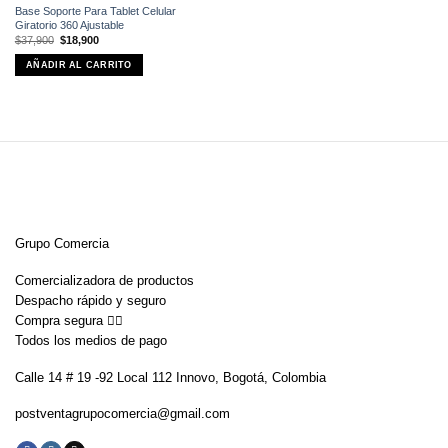
Base Soporte Para Tablet Celular
Giratorio 360 Ajustable
El
El
$
37,900
$
18,900
precio
precio
original
actual
AÑADIR AL CARRITO
era:
es:
$37,900.
$18,900.
Grupo Comercia
Comercializadora de productos
Despacho rápido y seguro
Compra segura 👇🏼
Todos los medios de pago
Calle 14 # 19 -92 Local 112 Innovo, Bogotá, Colombia
postventagrupocomercia@gmail.com