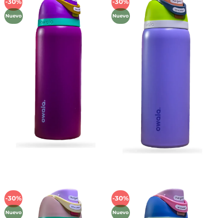
-30%
-30%
Añadir
Añadir
a la
a la
Nuevo
Nuevo
lista de
lista de
deseos
deseos
-30%
-30%
Añadir
Añadir
a la
a la
Nuevo
Nuevo
lista de
lista de