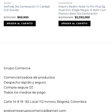
AUDIO
AUDÍFONOS
AirPods 3ra Generación 1.1 Calidad
Xiaomi Redmi Note 14 Pro Plus 5g
Full Sonido
Dual Sim 512gb Negro 12 Ram Con
Manos Libres 3ra Generación
El
El
El
El
$
199,900
$
69,900
$
2,990,000
$
2,392,000
precio
precio
precio
precio
original
actual
original
actual
AÑADIR AL CARRITO
AÑADIR AL CARRITO
era:
es:
era:
es:
$199,900.
$69,900.
$2,990,000.
$2,392,000.
Grupo Comercia
Comercializadora de productos
Despacho rápido y seguro
Compra segura 👇🏼
Todos los medios de pago
Calle 14 # 19 -92 Local 112 Innovo, Bogotá, Colombia
postventagrupocomercia@gmail.com