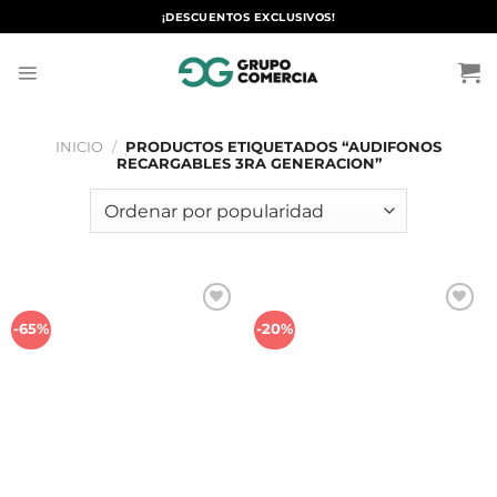
Saltar
¡DESCUENTOS EXCLUSIVOS!
al
contenido
INICIO
/
PRODUCTOS ETIQUETADOS “AUDIFONOS
RECARGABLES 3RA GENERACION”
Añadir
Añadir
-65%
-20%
a la
a la
lista de
lista de
deseos
deseos