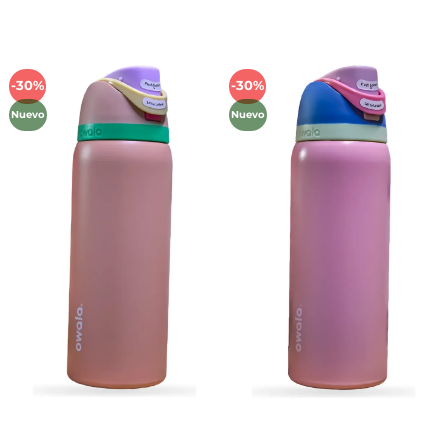
-30%
-30%
Añadir
Añadir
a la
a la
Nuevo
Nuevo
lista de
lista de
deseos
deseos