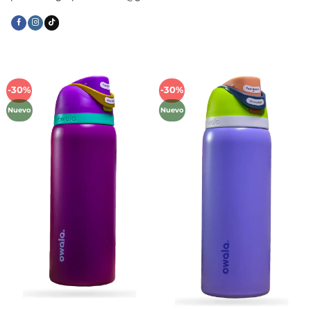
-30%
-30%
Añadir
Añadir
a la
a la
Nuevo
Nuevo
lista de
lista de
deseos
deseos