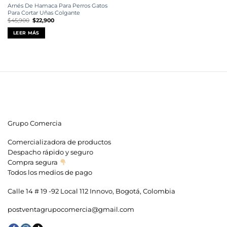
Arnés De Hamaca Para Perros Gatos
Para Cortar Uñas Colgante
El
El
$
45,900
$
22,900
precio
precio
original
actual
LEER MÁS
era:
es:
$45,900.
$22,900.
Grupo Comercia
Comercializadora de productos
Despacho rápido y seguro
Compra segura
Todos los medios de pago
Calle 14 # 19 -92 Local 112 Innovo, Bogotá, Colombia
postventagrupocomercia@gmail.com