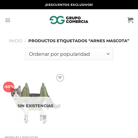
Saltar
¡DESCUENTOS EXCLUSIVOS!
al
contenido
INICIO
/
PRODUCTOS ETIQUETADOS “ARNES MASCOTA”
Añadir
-50%
a la
lista de
deseos
SIN EXISTENCIAS
ANIMALES Y MASCOTAS