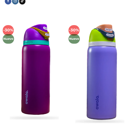
-30%
-30%
Añadir
Añadir
a la
a la
Nuevo
Nuevo
lista de
lista de
deseos
deseos