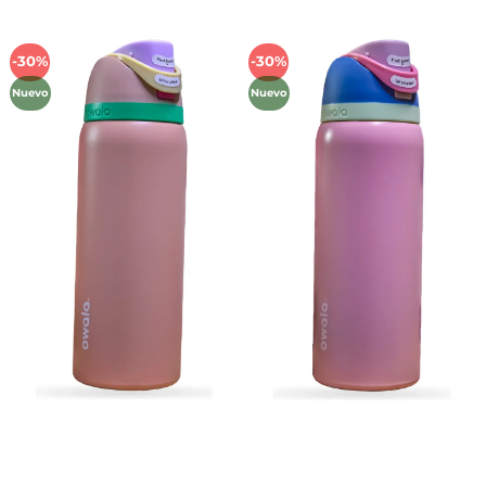
-30%
-30%
Añadir
Añadir
a la
a la
Nuevo
Nuevo
lista de
lista de
deseos
deseos