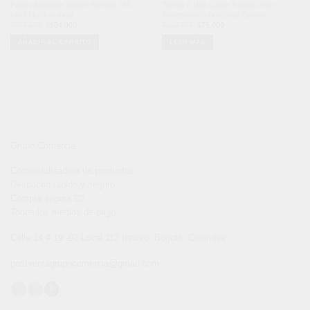
Pasos Ajustable Innovo Resiste 150
Tomas 6 Usb Carga Rápida Usb-c
Kilos Multifuncional
Protección Sobrecarga Blanco
El
El
El
El
$
689,900
$
584,900
$
110,415
$
75,000
precio
precio
precio
precio
original
actual
original
actual
AÑADIR AL CARRITO
LEER MÁS
era:
es:
era:
es:
$689,900.
$584,900.
$110,415.
$75,000.
Grupo Comercia
Comercializadora de productos
Despacho rápido y seguro
Compra segura 👇🏼
Todos los medios de pago
Calle 14 # 19 -92 Local 112 Innovo, Bogotá, Colombia
postventagrupocomercia@gmail.com