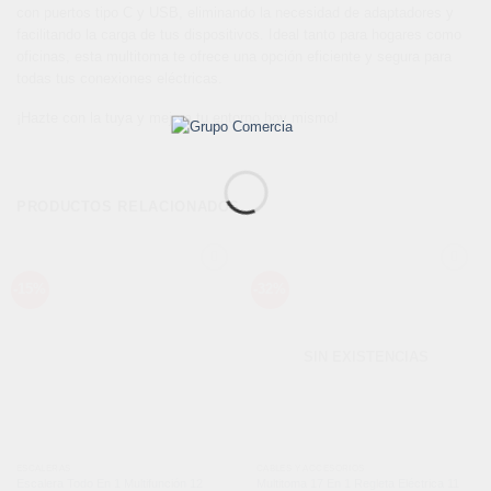
con puertos tipo C y USB, eliminando la necesidad de adaptadores y
facilitando la carga de tus dispositivos. Ideal tanto para hogares como
oficinas, esta multitoma te ofrece una opción eficiente y segura para
todas tus conexiones eléctricas.
¡Hazte con la tuya y mejora tu entorno hoy mismo!
PRODUCTOS RELACIONADOS
Añadir
Añadir
-15%
-32%
a la
a la
lista de
lista de
deseos
deseos
SIN EXISTENCIAS
ESCALERAS
CABLES Y ACCESORIOS
Escalera Todo En 1 Multifunción 12
Multitoma 17 En 1 Regleta Eléctrica 11