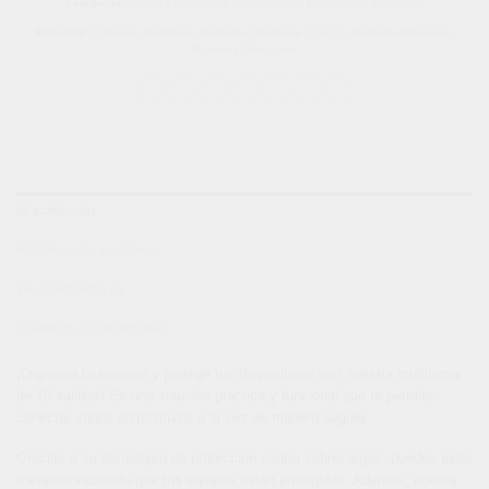
Categorías:
Cables y Accesorios
,
Construcción
,
Electricidad
,
Multitomas
Etiquetas:
Extension Multitoma
,
Multitoma
,
Multitoma 10 en 1
,
Multitoma Multipicos
,
Multitoma Multipuerto
DESCRIPCIÓN
INFORMACIÓN ADICIONAL
VALORACIONES (0)
TÉRMINOS Y CONDICIONES
¡Organiza tu espacio y protege tus dispositivos con nuestra multitoma
de 10 salidas! Es una solución práctica y funcional que te permite
conectar varios dispositivos a la vez de manera segura.
Gracias a su tecnología de protección contra sobrecargas, puedes estar
tranquilo sabiendo que tus equipos están protegidos. Además, cuenta