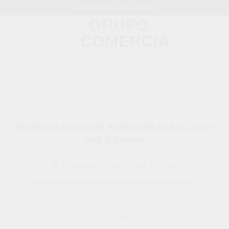
Saltar
¡DESCUENTOS EXCLUSIVOS!
al
contenido
Añadir
a la
INICIO
/
CONSTRUCCIÓN
/
ELECTRICIDAD
/
CABLES Y ACCESORIOS
/
lista de
MULTITOMAS
deseos
Multitoma Extensión Protección 10 En 1 Usb /
Usb C Innovo
🛒 ¡12 vendidos en las últimas 24 horas!
Este producto no está disponible porque no quedan existencias.
SKU:
11784