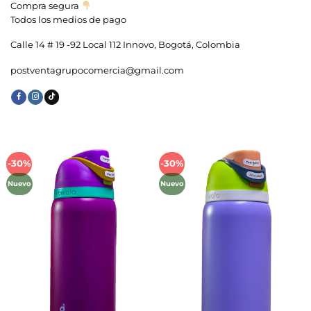
Compra segura
Todos los medios de pago
Calle 14 # 19 -92 Local 112 Innovo, Bogotá, Colombia
postventagrupocomercia@gmail.com
-30%
-30%
Añadir
Añadir
a la
a la
Nuevo
Nuevo
lista de
lista de
deseos
deseos