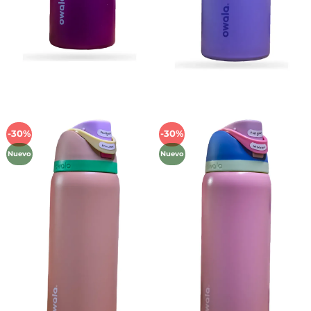
-30%
-30%
Añadir
Añadir
a la
a la
Nuevo
Nuevo
lista de
lista de
deseos
deseos