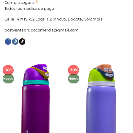
Compra segura
Todos los medios de pago
Calle 14 # 19 -92 Local 112 Innovo, Bogotá, Colombia
postventagrupocomercia@gmail.com
-30%
-30%
Añadir
Añadir
a la
a la
Nuevo
Nuevo
lista de
lista de
deseos
deseos