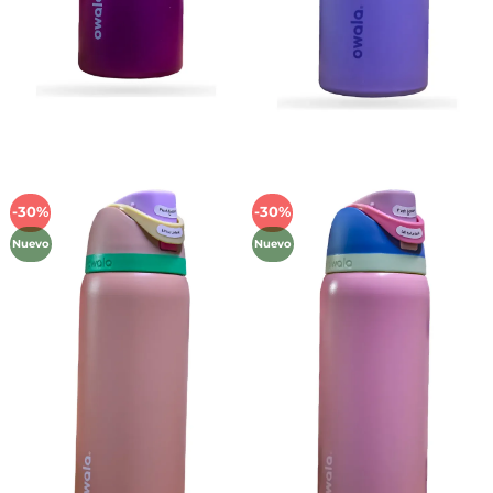
-30%
-30%
Añadir
Añadir
a la
a la
Nuevo
Nuevo
lista de
lista de
deseos
deseos